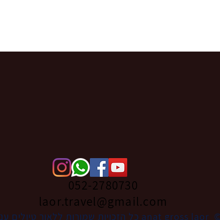
052-2780730
laor.travel@gmail.com