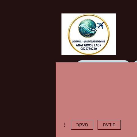
מטיילים כותבים עלינו
צור קשר
More actions
הודעה
מעקב