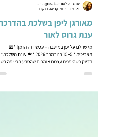
ענת גרוס לאור anat gross laor
21 במאי
זמן קריאה 1 דקות
מאורגן ליפן בשלכת בהדרכת
ענת גרוס לאור
מי שחלם על יפן במיטבה – עכשיו זה הזמן! *📅
תאריכים:* 5–15 בנובמבר 2026 *🍁 עונת השלכת*
בדיוק כשהיפנים עצמם אומרים שהטבע הכי יפה בשנ
עלות - $5295 מה כלול? - ליווי צמוד ומלא של *ענת
גרוס לאור* – מדריכה מנוסה, אוהבת יפן ומכירה כל
פינה - *חצי פנסיון* (ארוחות בוקר + ארוחות ערב) -
טיסות, העברות, מלונות ברמה טובה, כניסות לאתרי
מרכזיים - מסלול עשיר ומגוון עם חוויות אותנטיות –
טוקיו, קיוטו, הרי, מקדשים, שווקים, טבע ותרבות יפן
בשלכת זה לא סתם טיול. זה *חוויה ויזואלית מטור