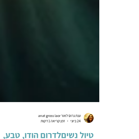
ענת גרוס לאור anat gross laor
24 ביוני
זמן קריאה 1 דקות