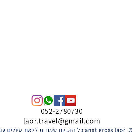
052-2780730
laor.travel@gmail.com