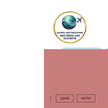
מטיילים כותבים עלינו
צור קשר
More actions
הודעה
מעקב