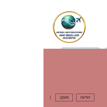
מטיילים כותבים עלינו
צור קשר
More actions
הודעה
מעקב