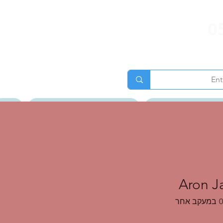
0
ג של ענת גרוס לאור
טיולים מאורגנים וטיולי נשים
אודות
גלרית תמונות
Aron J
0
במעקב אחר