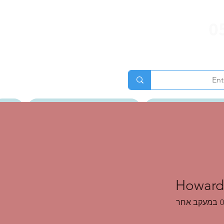
0
ג של ענת גרוס לאור
טיולים מאורגנים וטיולי נשים
אודות
גלרית תמונות
Howard
0
במעקב אחר