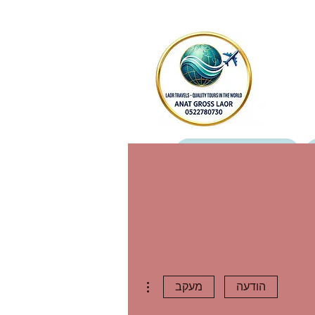
מטיילים כותבים עלינו
צור קשר
More actions
הודעה
מעקב