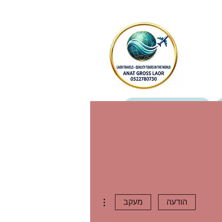
מטיילים כותבים עלינו
צור קשר
More actions
הודעה
מעקב