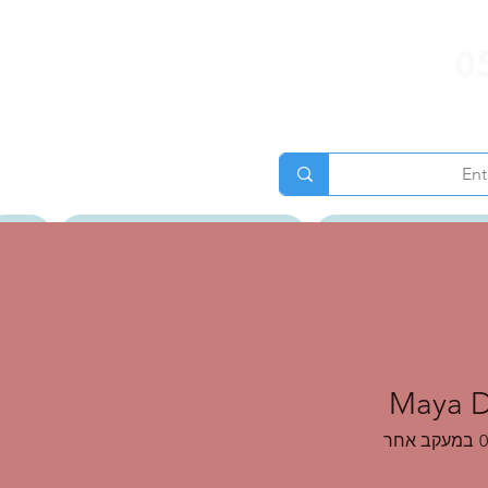
0
ג של ענת גרוס לאור
טיולים מאורגנים וטיולי נשים
אודות
גלרית תמונות
Maya D
0
במעקב אחר