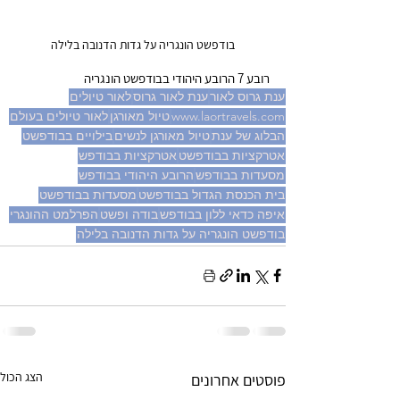
בודפשט הונגריה על גדות הדנובה בלילה
רובע 7 הרובע היהודי בבודפשט הונגריה
ענת גרוס לאור
ענת לאור גרוס
לאור טיולים
www.laortravels.com
טיול מאורגן
לאור טיולים בעולם
הבלוג של ענת
טיול מאורגן לנשים
בילויים בבודפשט
אטרקציות בבודפשט
אטרקציות בבודפש
מסעדות בבודפש
הרובע היהודי בבודפש
בית הכנסת הגדול בבודפשט
מסעדות בבודפשט
איפה כדאי ללון בבודפש
בודה ופשט
הפרלמט ההונגרי
בודפשט הונגריה על גדות הדנובה בלילה
הצג הכול
פוסטים אחרונים