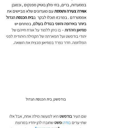
במסעדות, ברים, בתי מלון בוטיק מפנקים , וכמובן 
אווירה צעירה ותוססת
 עם מועדונים שלא מביישים את 
אמסטרדם . במרכזו תוכלו לבקר  ב
בית הכנסת 
הגדול 
ביותר באירופה והשני בגודלו בעולם
, במתחם יש 
מוזיאון היהדות
 – בו ניתן ללמוד על אורח חייהם של 
יהודי בודפשט ועל תפארתה של הקהילה היהודית לפני 
המלחמה. חדר נפרד במוזיאון מנציח את השואה
.
בודפשט, בית הכנסת הגדול
שם העיר 
בודפשט 
היא למעשה מילה אחת, אבל אלו 
שתי ערים 
בודה
 ו
פשט
 שחוברו להן יחדיו במרוצת 