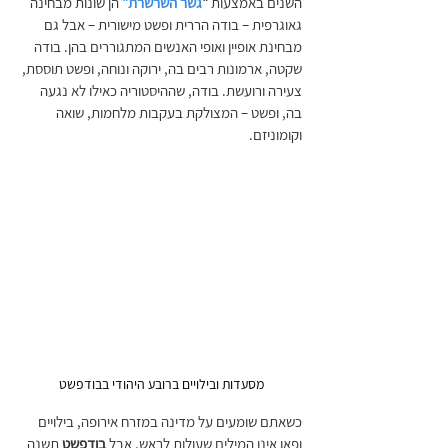
השנים באמצעות 
"
גשר השרשרת"
הן שונות מבחינה 
גאוגרפית – בודה הררית ופשט מישורית – אבל גם 
מבחינת אופיין ואופי האנשים המתגוררים בהן. בודה 
שקטה, ארמונות רבים בה, ירוקה ונוחה, ופשט תוססת, 
צעירה ורועשת. בודה, שההיסטוריה כאילו לא נגעה 
בה, ופשט – המצולקת בעקבות מלחמות, שואה 
וקומוניזם.
מסעדות ובילויים ברובע היהודי בבודפשט 
כשאתם שומעים על מדינה במזרח אירופה, בילויים 
ופאן אינן המילים שעולות לראש, אבל 
בודפשט 
תשנה 