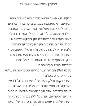
קרקסון צרפת - Carcassonne 
קרקסון היא פנינה יפה ומבוצרת כמו באגדות מימי 
הביניים, היא ממוקמת במערב צרפת בדרך בין הים 
התיכון לאוקיינוס האטלנטי . העיר העתיקה, המבצר 
הצלבני מהמאה ה-13  ואיזור הבילוי הטרנדי הם לב 
העיר. העיר שייכת למחוז 
לנדוק-רוסיון
 וגודלה כ-66 
קמ"ר. סיור בין החומות העיר העתיקה עושה חשק 
ללבוש שריון לעלות על סוס ולדהור אל האופק. שערי 
העיר המבוצרת נותרו כפי שהיו עם שלשלאות שהיו 
חלק מהמנוף שסגר את השער מידי לילה מפני 
שודדים וחורשי רעה אחרים.
בשנת 1997 הוכרזה העיר קרקסון כאתר מורשת עולמי 
על ידי ארגון אונסק"ו.
העיר קרקסון נחלקת לשניים "העיר הנמוכה" ו"העיר 
העתיקה" והן מופרדות ביניהן על ידי 
נהר האודה
הזורם במרכזה. אזור העיר הנמוכה תיירותי ובו פחות 
אתרים היסטוריים, שם תוכלו ללון במחיר סביר. אזור 
העיר העליונה העתיקה הוא גולת הכותרת של הביקור 