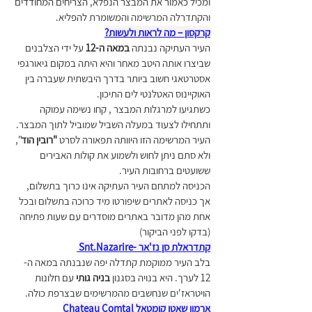
ומכיל כאמור את המבצר הנפלא, הצריחים המחודדים 
והקתדרלה המרשימה והמשומרת להפליא.
קרקסון – מה לראות ולעשות?
העיר העתיקה נבנתה 
במאה ה-12
 על ידי הצלבנים 
שביצרו אותה היטב מאחר והיא היתה במקום גיאורגפי 
אסטרטאגי חשוב ביותר בדרך היבשתית שעברה בין 
האוקיינוס האטלנטי לים התיכון.
כשתגיעו למרגלות המבצר , קחו נשימה עמוקה 
ותתחילו לצעוד במעלה השביל שמוביל לתוך המבצר. 
העיר המרשימה הזו היוותה תפאורה לסרט
 "רובין הוד
", 
ולא סתם ניתן לחוש ולשמוע את קולות האבירים 
ששועטים ברחובות העיר. 
הכניסה למתחם העיר העתיקה אינו כרוך בתשלום, 
אך כניסה לאתרים שיפורטו מיד כרוכה בתשלום ובכל 
אחת מהן מדובר באתרים מוסדרים עם שעות פתיחה 
(בדקו לפני הביקור)
קתדראלת סן נז'אר -Snt.Nazarire 
בלב העיר ממוקמת קתדלה יפה שנבנתה במאה ה- 
12 לערך. היא בנויה בסגנון 
בניה גותי 
עם חלונות 
הויטראז'ים שנחשבים מהמרשימים שבצרפת כולה. 
ארמון שאטו קומטאל Chateau Comtal