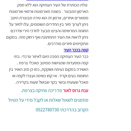
 גולת הכותרת של העיר העתיקה הוא ללא ספק 
הארמון המבוצר . בשונה מארמונות וורסאי וארמונות 
מפוארים אחרים, ארמון זה הוא טירה מבוצרת היטב  
ניתן לערוך סיור בין החדרים השוממים, עלו לסיור על 
החומה המרשימה והציצו מבעד לחרכי הירי שדרכם 
ניתן לראות את העיר התחתונה ואף רחוק מזה. במקום 
מתקיימים סיורים מודרכים.
קפה בככר העיר
ככר העיר העתיקה הפכה היום לאיזור טרנדי. בתי 
קפה ומסעדות שמגישות ממיטב מאכלי צרפת . 
האווירה במקום נעימה ושוקקת, כמו כן מזג האויר בין 
החומות נעים וקריר. אז קחו נשימה ועצרו לקפה או 
מאכל שעועית ובשר בקר שבושל שעות בקדירה.
ענת גרוס לאור
 מדריכה וותיקה בצרפת. 
מוזמנים לשאול שאלות או לקבל מידי על הטיול 
הקרוב בהדרכתי 0522780730