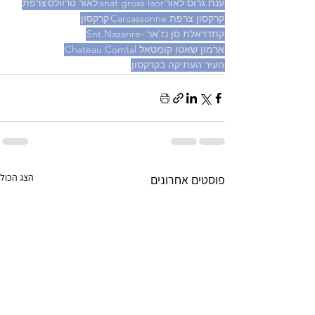
ענת גרוס לאור
anat gross laor
לאור טרוולס
צרפת
קרקסון צרפת Carcassonne
קרקסון
קתדראלת סן נז'אר -Snt.Nazarire
ארמון שאטו קומטאל Chateau Comtal
העיר העתיקה בקרקסון
הצג הכול
פוסטים אחרונים