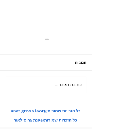
תגובות
כתיבת תגובה...
מאורגן ליפן בשלכת בהדרכת
צות טיול איכותיות
ענת גרוס לאור
anat gross laor@כל הזכויות שמורות
כל הזכויות שמורות@ענת גרוס לאור