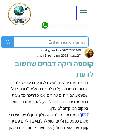
052-2780730
ענת גרוס לאור anat gross laor
27 בפבר׳ 2025
זמן קריאה 1 דקות
קוסטה ריקה דברים שחשוב
לדעת
דברים חשובים לפני נסיעה לקוסטה ריקה מדינה 
ידידותית שחרטה על דגלה את המילים 
"פורה וידה"
שמשמעותם = חיים טהורים. אני מדריכה מקצועית 
בקוסטה ריקה ונהנת מכל רגע לשתף אתכם בחוויה 
במקום הכי קרוב לגן עדן.
#כסף
 המטבע במדינה הוא קולון. ניתן להשתמש בכל 
מקום כמעט בדולרים. מומלץ לבוא בדולרים עם ערך 
קטן מאחר שאם תתנו 100$ העודף יוחזר לכם בקולון.