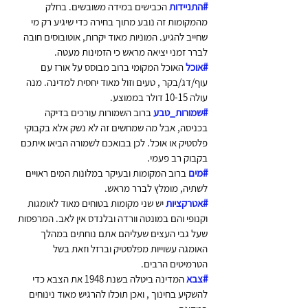
#התניידות
 הכבישים במידה משובשים. בחלק 
מהמקומות זה נובע מתוך בחירה כדי שיגיע רק מי 
שחייב להגיע. המוניות מאוד יקרות, אוטובוסים חובה 
לברר זמני יציאה מראש כי הזמינות מעטה.
#אוכל
 האוכל המקומי ברוב מבוסס על אורז עם 
עוף/דג/בקר , טעים וזול מאוד יחסית למדינה. מנה 
עולה 10-15 דולר בממוצע.
#שמורות_טבע
ברוב השמורות עורכים בדיקה 
בכניסה, אבל מה שמחשים זה לא נשק אלא בקבוקי 
פלסטיק או אוכל. לכן בבואכם לשמורה הביאו איתכם 
בקבוק רב פעמי.
#מים
 ברוב המקומות ובעיקר במלונות המים ראויים 
לשתיה, מומלץ לברר מראש.
#אטרקציות
 יש שני מקומות בטוחים מאוד לאומגות 
וקנופי והם במונטה וורדה ובלנדס אין לאב. המרפסות 
שעל גבי העצים שעליהם אתם נוחתים במהלך 
האומגה עשוייות מפלסטיק וברזל וזאת בשל 
הטרמיטים הרבים.
#צבא
 המדינה ביטלה בשנת 1948 את הצבא כדי 
להשקיע בחינוך , ואכן תוכלו להרגיש מאוד נינוחים 