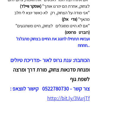
לצחוק, אחרת הם יהרגו אותך" 
(אוסקר וויילד)
"אני מודה על הצחוק, רק   לא כאשר יוצא לי חלב 
מהאף" 
(וודי   אלן)
"אם לא היינו מסוגלים   לצחוק, היינו משתגעים" 
(רוברט   פרוסט)
ועכשיו תתחילו לחגוג את החיים בצחוק מתגלגל 
..חחחח
הכותבת: ענת גרוס לאור -מדריכת טיולים
ומנחת סדנאות צחוק, מורת דרך ומרצה 
לשפת גוף 
צור קשר - 0522780730   קישור לווצאפ :   
http://bit.ly/3VurjTf