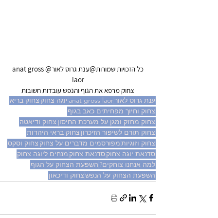
כל הזכויות שמורות@ענת גרוס לאור@anat gross 
laor
צחוק מרפא את הגוף והנפש עובדות חשובות
ענת גרוס לאור
anat gross laor
יוגה צחוק
צחוק בריא
צחוק וחיוך מפחיתים כאב בגוף
צחוק מחזק ומגן על מערכת החיסון
צחוק ודיאטה
צחוק תורם לשיפור הזיכרון
צחוק בראי היהדות
צחוק וזוגיות
מפורסמים מדברים על צחוק
צחוק וסקס
סדנאת יוגה צחוק
סדנאת צחוק
מנחים ליוגה צחוק
למה אנחנו צוחקים?
השפעת הצחוק על הגוף
השפעת הצחוק על הנפש
צחוק ודיכאון