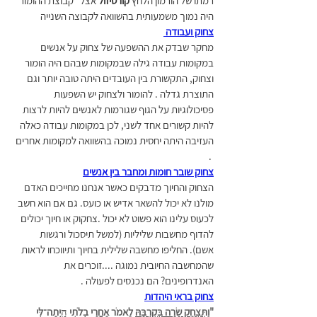
רמתו של הורמון הלחץ
 קורטיזול
 אצל "קבוצת ההומור" 
היה נמוך משמעותית בהשוואה לקבוצה השנייה
צחוק ועבודה 
מחקר שבדק את ההשפעה של צחוק על אנשים 
במקומות עבודה גילה שבמקומות שבהם היה הומור 
וצחוק, התקשורת בין העובדים היתה טובה יותר וגם 
התוצרת גדלה . להומור ולצחוק יש השפעות 
פסיכולוגיות על הגוף שגורמות לאנשים להיות לרצות 
להיות קשורים אחד לשני, לכן במקומות עבודה כאלה 
העזיבה היתה יחסית נמוכה בהשוואה למקומות אחרים 
 .
צחוק שובר חומות ומחבר בין אנשים
הצחוק והחיוך מדבקים כאשר אנחנו מחייכים האדם 
מולנו לא יכול להשאר אדיש או כועס. גם אם הוא חשב 
לכעוס עלינו הוא פשוט לא יכול .צחקוק או חיוך יכולים 
להדוף מחשבות שליליות (למשל תיסכול ורגשות 
אשם). החליפו מחשבה שלילית בחיוך ותיווכחו לראות 
שהמחשבה החיובית נמוגה ....זוכרים את 
האנדרופינים? הם נכנסים לפעולה .
צחוק בראי היהדות
"
וַתִּצְחַק שָׂרָה בְּקִרְבָּהּ
 לֵאמֹר אַחֲרֵי בְלֹתִי הָֽיְתָה־לִּי 