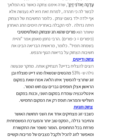
עֶדְנָה וַֽאדֹנִי זָקֵֽן
", שרה אימנו צחקה כאשר בא המלאך 
לבשר לה כי תהרה , למרות זאת היא לא נענשה אלא 
אף ילדה ילד בשם יצחק . כלומר החשיבות של הצחוק 
היתה גדולה . לפי הקבלה באחרית הימים החג האחרון 
שיוותר הוא 
פורים שהוא חג שצחוק האולטימטיבי 
(כיפורים = כ-פורים) .הרבי נחמן מאומן אמר "והיית 
בשמחה תמיד". כלומר, מראשית הבריאה הבינו את 
חשיבות הצחוק על בריאות הגוף והנפש. 
צחוק ודייטים 
רוצים להצליח בדייט? תצחיקן אותה. מחקר שנעשה 
גילה ש- 53%
 מהנשים שנשאלו מהו דייט מוצלח ובן 
זוג שתרצי להמשיך איתו הלאה אמרו שאת במקום 
הראשון אצלן תופסים גברים עם חוש הומור. 
אינטליגנציה עומדת במקום השני, וכנות במקום 
השלישי והמראה תופס רק את המקום החמישי.  
צחוק וזוגיות
כשבני זוג מצחיקים אחד את השני תחושת האושר 
והחיבור גדלה , הסקס טוב יותר והמערכת המשפחתית 
פורחת בכל התחומים .הומור משפר את התקשורת 
ומאפשר לזוג להכיל ולקבל מצבים של מריבות וקשיים 