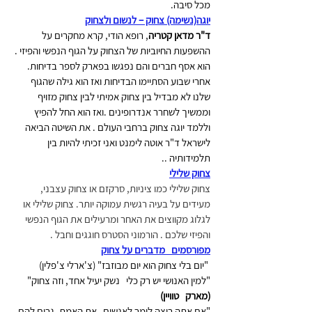
מכל סיבה.
יוגה(נשימה) צחוק – לנשום ולצחוק
ד"ר מדאן קטריה
, רופא הודי, קרא מחקרים על 
ההשפעות החיוביות של הצחוק על הגוף הנפשי והפיזי . 
הוא אסף חברים והם נפגשו בפארק לספר בדיחות. 
אחרי שבוע הסתיימו הבדיחות ואז הוא גילה שהגוף 
שלנו לא מבדיל בין צחוק אמיתי לבין צחוק מזויף 
וממשיך לשחרר אנדרופינים .ואז הוא החל להפיץ 
וללמד יוגה צחוק ברחבי העולם . את השיטה הביאה 
לישראל ד"ר אוטה לימנט ואני זכיתי להיות בין 
תלמידותיה ..
צחוק שלילי
צחוק שלילי כמו ציניות, סרקזם או צחוק עצבני, 
מעידים על בעיה רגשית עמוקה יותר. צחוק שלילי או 
לגלוג מקווצים את האחר ומרעילים את הגוף הנפשי 
והפיזי שלכם . הורמוני הסטרס חוגגים וחבל .
מפורסמים   מדברים על צחוק
 "יום בלי צחוק הוא יום מבוזבז" (צ'ארלי צ'פלין)
"למין האנושי יש רק כלי   נשק יעיל אחד, וזה צחוק" 
(מארק   טוויין)
"אם אתה רוצה לומר לאנשים   את האמת, גרום להם 