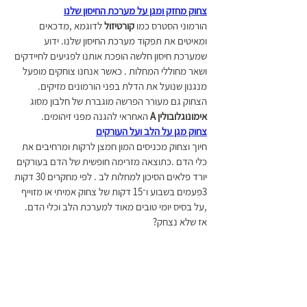
צחוק מחזק ומגן על מערכת החיסון שלנו
הורמוני הסטרס כמו
 קורטיזול
 לדוגמא ,מדכאים 
ומאיטים את תפקוד מערכת החיסון שלנו. ידוע 
שמערכת חיסון חלשה הופכת אותנו לפגיעים לחיידקים 
ושאר מחוללי המחלות . כאשר אנחנו צוחקים מופעל 
מנגנון שנועל את הדלת בפני הורמונים מזיקים. 
הצחוק גם מעורר הפרשה מוגברת של חלבון מסוג 
אימונוגלובולין A
 האחראי להגנה מפני זיהומים.
צחוק מגן על הלב ועל העורקים
חיוך וצחוק מכניסים המון חמצן לרקות ומרחיבים את 
כלי הדם .כתוצאה מזרימה חופשית של הדם בעורקים 
יורד פלאים הסיכון למחלות לב . לפי מחקרים 30 דקות 
3פעמים בשבוע ו־15 דקות של צחוק אמיתי או מזוייף 
,על בסיס יומי טובים מאוד למערכת הלב וכלי הדם. 
אז שלא נצחק?