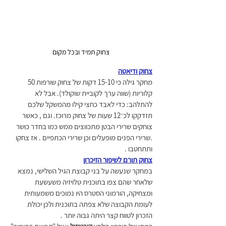
 צחוק תמיד ובכל מקום 
צחוק ודיאטה
מחקר גילה כי 15-10 דקות של צחוק שורפות 50 
קלוריות (שווה ערך לקוביית שוקולד). אבל לא 
להתלהב: כדי לאבד כחצי קילו מהמשקל שלכם 
תזדקקו לכ־12 שעות של צחוק מרוכז. וגם , כאשר 
צוחקים שרירי הבטן מתכווצים ממש כמו בחדר כושר 
.שרירי הפנים מופעלים וכן שרירי הכתפיים . אז צחקו 
ותתחטבו .
צחוק תורם לשיפור הזיכרון
במחקר שנעשה על בני קבוצת הגיל השלישי, נמצא 
שלאחר שהם צפו בתוכנית טלויזיה משעשעת 
ומצחיקה, הורמוני הסטרס היו נמוכים משמעותית 
לעומת הקבוצה שלא צפתה בתוכנית ולכן יכולת 
הזכרון לטווח קצר היתה גבוה יותר .