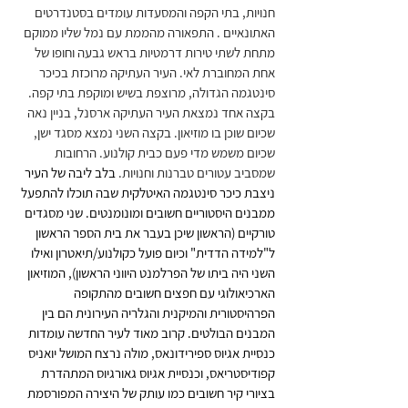
חנויות, בתי הקפה והמסעדות עומדים בסטנדרטים 
האתונאיים . התפאורה מהממת עם נמל שליו ממוקם 
מתחת לשתי טירות דרמטיות בראש גבעה וחופו של 
אחת המחוברת לאי. העיר העתיקה מרוכזת בכיכר 
סינטגמה הגדולה, מרוצפת בשיש ומוקפת בתי קפה. 
בקצה אחד נמצאת העיר העתיקה ארסנל, בניין נאה 
שכיום שוכן בו מוזיאון. בקצה השני נמצא מסגד ישן, 
שכיום משמש מדי פעם כבית קולנוע. הרחובות 
שמסביב עטורים טברנות וחנויות. 
בלב ליבה של העיר 
ניצבת כיכר סינטגמה האיטלקית שבה תוכלו להתפעל 
ממבנים היסטוריים חשובים ומונומנטים. שני מסגדים 
טורקיים (הראשון שיכן בעבר את בית הספר הראשון 
ל"למידה הדדית" וכיום פועל כקולנוע/תיאטרון ואילו 
השני היה ביתו של הפרלמנט היווני הראשון), המוזיאון 
הארכיאולוגי עם חפצים חשובים מהתקופה 
הפרהיסטורית והמיקנית והגלריה העירונית הם בין 
המבנים הבולטים. קרוב מאוד לעיר החדשה עומדות 
כנסיית אגיוס ספירידונאס, מולה נרצח המושל יואניס 
קפודיסטריאס, וכנסיית אגיוס גאורגיוס המתהדרת 
בציורי קיר חשובים כמו עותק של היצירה המפורסמת 