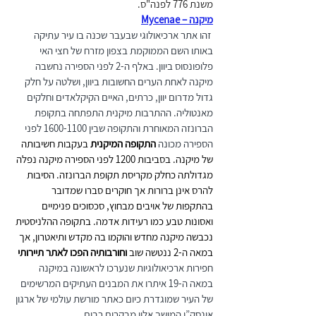
משנת 776 לפנה"ס.
מיקנה – Mycenae
 זהו אתר ארכיאולוגי שבעבר שכנה בו עיר עתיקה 
באותו השם הממוקמת בצפון מזרח של חצי האי 
פלופונסוס ביוון. באלף ה-2 לפני הספירה נחשבה 
מיקנה לאחת הערים החשובות ביוון, ושלטה על חלק 
גדול מדרום יוון, כרתים, האיים הקיקלאדים וחלקים 
מאנטוליה. ההתרבות מיקנית התפתחה בתקופת 
הברונזה המאוחרת והתקופה שבין 1600-1100 לפני 
הספירה מכונה 
התקופה המיקנית
 בעקבות חשיבותה 
של מיקנה. בסביבות 1200 לפני הספירה מיקנה נפלה 
מגדולתה כחלק מקריסת תקופת הברונזה. הסיבות 
להרס אינן ברורות אך חוקרים סברו שמדובר 
בהתקפות של אויבים מבחוץ, סכסוכים פנימיים 
ואסונות טבע כמו רעידות אדמה. בתקופה ההלניסטית 
נכבשה מיקנה מחדש והוקמו בה מקדש ותיאטרון, אך 
במאה ה-2 ננטשה שוב 
וחורבותיה הפכו לאתר תיירותי 
חפירות ארכיאולוגיות שנערכו לראשונה במיקנה 
במאה ה-19 איתרו את המבנים העתיקים המרשימים 
של העיר שמוגדרת כיום כאתר מורשת עולמי של ארגון 
אונסק”ו המושך אליו מבקרים רבים 