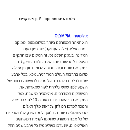
פלופונס Peloponnese יוון אטרקציות 
אולימפיה - OLYMPIA
היא האתר המפורסם ביותר בפלופונסוס. ממוקם 
במחוז איליה (אליה העתיקה) שבצפון-מערב 
המדינה  בעמק הפלפונס. זה המקום שבו התקיים 
הפסטיבל החשוב ביותר של העולם העתיק, גם 
בתקופה היוונית וגם בתקופה הרומית. ועדיין יש לה 
מקום בתרבות העולם המודרנית. מכאן בכל ארבע 
שנים נדלקת הלהבה האולימפית לראשונה בכוחה של 
השמש לפני שהיא נלקחת לעיר שמארחת את 
המשחקים המודרניים.
 אולימפיה מיושבת, מאז 
התקופה הפרהיסטורית. במאה ה-10 לפני הספירה 
והפכה למרכז הפולחן של זאוס מלך האלים 
מהמיתולוגיה היוונית . בנוסף למקדשים, ישנם שרידים 
של כל מבני הספורט שהוקמו לקראת המשחקים 
האולימפיים, שנערכו באולימפיה כל ארבע שנים החל 