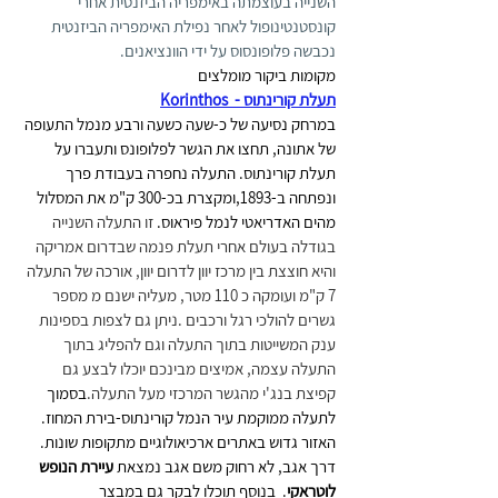
השנייה בעוצמתה באימפריה הביזנטית אחרי 
קונסטנטינופול לאחר נפילת האימפריה הביזנטית 
נכבשה פלופונסוס על ידי הוונציאנים.
מקומות ביקור מומלצים
תעלת קורינתוס -  Korinthos
במרחק נסיעה של כ-שעה כשעה ורבע מנמל התעופה 
של אתונה, תחצו את הגשר לפלופונס ותעברו על 
תעלת קורינתוס. התעלה נחפרה בעבודת פרך 
ונפתחה ב-1893,ומקצרת בכ-300 ק"מ את המסלול 
מהים האדריאטי לנמל פיראוס.
 זו התעלה השנייה 
בגודלה בעולם אחרי תעלת פנמה שבדרום אמריקה 
והיא חוצצת בין מרכז יוון לדרום יוון, אורכה של התעלה 
7 ק"מ ועומקה כ 110 מטר, מעליה ישנם מ מספר 
גשרים להולכי רגל ורכבים .ניתן גם לצפות בספינות 
ענק המשייטות בתוך התעלה וגם להפליג בתוך 
התעלה עצמה, אמיצים מבינכם יוכלו לבצע גם 
קפיצת בנג'י מהגשר המרכזי מעל התעלה.
בסמוך 
לתעלה ממוקמת עיר הנמל קורינתוס-בירת המחוז. 
האזור גדוש באתרים ארכיאולוגיים מתקופות שונות. 
דרך אגב, לא רחוק משם אגב נמצאת 
עיירת הנופש 
לוטראקי
.  בנוסף תוכלו לבקר גם במבצר 