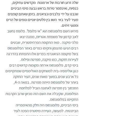
שלה זרוע חורבות של ארמונות  מקדשים עתיקים, 
כנסיות, ואינספור טירות בראש גבעה מימי הביניים 
שנבנו על ידי צלבנים ונציאנים. בזמן שאתם קופצים 
מעיר לעיר באי  השוו בין סלטים יווניים ונופים של הרים 
ומטעי זיתים.
פירוש השם פלופונסוס הוא "אי פלופס". פלופס נחשב 
לאב קדמון של משפחת אטריוס, ממנה יצאו 
מלכי מיקנה . מאז התקופה הפרהיסטורית, שבטים 
רבים הגיעו מהצפון והקימו כפרים באזור הפלופונסוס 
בשל מיקומה הגיאוגרפי.כפרים אלו התפתחו בהדרגה 
לעיירות חזקות, כמו מיקנה, ספרטה ופילוס.
בימי קדם, פלופונסוס אירחה מקומות קדושים רבים 
כגון אולימפיה-בית למשחקים האולימפיים שמתקיימים 
כל ארבע שנים.במשך מאות שנים, העיר החזקה 
ביותר של פלופונסוס הייתה ספרטה. במאה ה-4, 
הסכסוך בין ספרטה לאתונה הוביל למלחמת 
הפלופונס, שקיבלה את השם הזה מכיוון שרוב הקרבות 
התקיימו בפלופונסוס.
בימי הביניים, פלופונסוס היה חלק מהאימפריה 
הביזנטית. למעשה, העיירה מיסטרס הפכה לעיר 