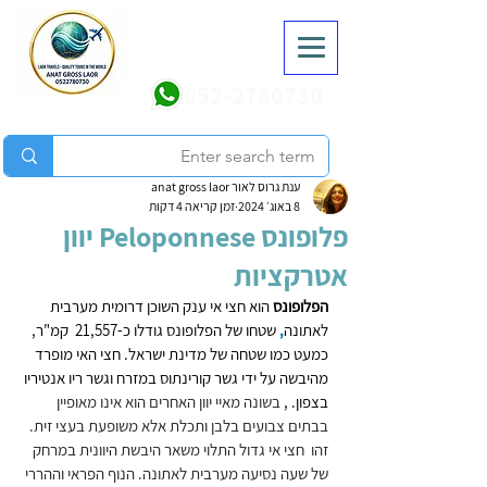
052-2780730
ענת גרוס לאור anat gross laor
8 באוג׳ 2024
זמן קריאה 4 דקות
פלופונס Peloponnese יוון
אטרקציות
הפלופונס 
הוא חצי אי ענק השוכן דרומית מערבית 
לאתונה
, 
שטחו של הפלופונס גודלו כ-21,557  קמ"ר, 
כמעט כמו שטחה של מדינת ישראל. חצי האי מופרד 
מהיבשה על ידי גשר קורינתוס במזרח וגשר ריו אנטיריו 
בצפון. , 
בשונה מאיי יוון האחרים הוא אינו מאופיין 
בבתים צבועים בלבן ותכלת אלא משופעת בעצי זית. 
זהו  חצי אי גדול התלוי משאר היבשת היוונית במרחק 
של שעה נסיעה מערבית לאתונה. הנוף הפראי וההררי 