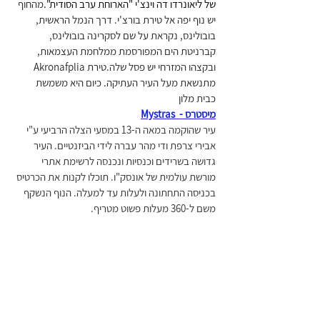
של ליאונרדו דה וינצ'י "הארוחת ערב הסודית".
מהחוף 
יש נוף יפה אל טירת בורצ'י. דרך הנמל הראשית, 
בובולינס, נקראת על שם לסקרינה בובולינס, 
קברניטת הים המפורסמת ממלחמת העצמאות, 
ובקצהו המזרחי יש פסל שלה.טירת Akronafplia 
מתנשאת מעל העיר העתיקה. כיום היא משמשת 
כבית מלון 
מיסטרס -  Mystras
עיר שהוקמה במאה ה-13 במסעי הצלה הרביעי ע"י 
אבירי צרפת ודי מהר עברה לידי הביזנטיים. העיר 
גדושה בשרידים וכנסיות ונכנסה לרשימת אתרי 
מורשת עולמית של אונסק"ו. תוכלו לקנות את הכרטיס 
בכניסה התחתונה ולעלות עד למעלה. הנוף הנשקף 
משם ל-360 מעלות פשוט מטריף. 