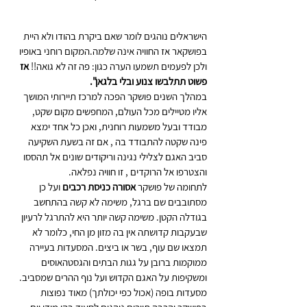
הישראלים נוהגים לומר שאם ביקרת בהודו ולא היית 
בפושקאר אז החוויה אינה שלמה.המקום רוחני באופיו 
ולכן לפעמים תשמעו הערה כגון: פה זה לא גואה!! 
אז 
פשוט תתלבשו צנוע ובלי בלגאן".
במהלך השנים פושקר הפכה למרכז תיירותי המושך 
אליו מטיילים מכל העולם, המחפשים מקום שקט, 
מבודד ובעל משמעות רוחנית, ואכן כל אחד ימצא 
פינה שקטה להתבודד בה , אם זה בשעת השקיעה 
סביב האגם לצלילי נגינה וריקודים שונים אל תהססו 
והצטרפו אל הרוקדים , זו חוויה נפלאה.
לתחומה של פושקר 
אסורה כניסת רכבים
 ועל כן 
מסתובבים שם ברגל, משימה לא קשה בהתחשב 
בגודלה הקטן. משימה קשה יותר היא להתרגל לרעיון 
שבעקבות קדושתה אין בה מזון מן החי, כלומר לא 
תמצאו שם עוף, בשר או ביצים. המסעדות בעיירה 
ממוקמות ברובן על גגות הבתים והגסטהאוסים 
ומשקיפות על האגם הקדוש ועל נוף ההרים שמסביב. 
מסעדות בופה (אכול כפי יכולתך) מאוד נפוצות 