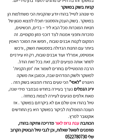
בפושקר והרבה תיירים נוהגים לסעוד בהן מידי יום.
קניות בשוק בפושקר
מי שנוהג לטייל בהודו יודע שהקניות הכי משתלמות הן 
בפושקר. בשוק הענק והססגוני תוכלו למצוא מגוון של 
חנויות המוכרות מכל הבא ליד – בדים, תכשיטים, 
מזכרות וחפצי אמנות לצד דוכני מזון מקומיים. זה 
המקום לקנות אבנים טובות , חפשו את המוכר האמין 
ביותר עם החנות הגדולה בסמטאות השוק , ורכשו 
אמטיסט, אמרלד ועוד אבנים טובות, רק היו עיירניים 
לסחור אותה מציעים לכם, זאת בכל זאת הודו!.
הרבה מהמטיילים בוחרים לשמור את 'זמן הקניות' 
לפושקר ולשוק המדהים שבה, וכמובן את משקה 
היוגורט 
"לאסי"
 הכי טעים בהודו תמצאו בשוק הזה .
יריג הגמלים
 נערך בעיירה בחודש נובמבר מידי שנה, 
מאות אלפים מגיעים לעיירה לצפות במחזה .
טיול בהודו אינו שלם אם לא ביקרתם בפושקר . אז 
העונה המומלצת לביקור בפושקר היא בין החודשים 
אוקטובר למרץ.
הכותבת 
ענת גרוס לאור
 מדריכה וותיקה בהודו, 
מוזמנים לשאול שאלות, וכן לגבי טיול הבוטיק הקרוב 
שלי 0522780730