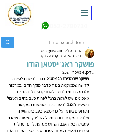
052-2780730
ענת גרוס לאור anat gross laor
1 בפבר׳ 2024
זמן קריאה 2 דקות
פושקר ראג'יסטאן הודו
עודכן:
4 באפר׳ 2024
פושקר שבמדינת רג'אסטא
ן בהודו נחשבת לעיירה 
קדושה שממוקמת בנווה מדבר מוקף הרים. במרכזה 
אגם מלאכותי הנחשב לאגם קדוש אליו ההודים 
מאמינים שיש לעלות ברגל לפחות פעם בחיים ולטבול 
במיימיו. 
האגם
 נחשב לאחד מחמשת המקומות 
הקדושים ביותר ועל כן תמצאו בסביבת העיירה 
אינספור מקדשים ובתי תפילה שונים, האמונה אומרת 
שטבילה במי האגם הקדוש מסייעת לריפוי מחלות 
ומצבים נפשיים קשים, למרות שלפי מצב המים באגם 