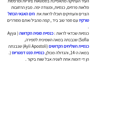
העיר העתיקה מתאפיינת בסמטאות ציוריות ומרפסות 
מלאות פרחים, כנסיות, ומצודה יפה. מבין הרחובות 
הצרים והעתיקים תוכלו לראות את  
הים האגאי הכחול 
טורקיז
 עם ספר טוב ביד , קפה מהביל ואתם מסודרים 
. 
כנסיות שכדאי לראות :
 כנסיית סופיה הקדושה 
(Ayya 
Sofia) שנבנתה במאה השמינית לספירה,
כנסיית השליחים הקדושים
 (Ayii Apostoli) שנבנתה 
במאה ה-14, והגדולה מכולן, 
כנסיית סנט דמטריוס
 (. 
הן די דומות אחת לשניה אבל שוות ביקור .