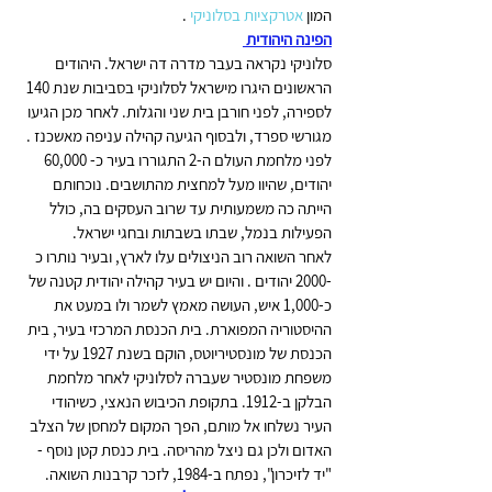
המון 
אטרקציות בסלוניקי
 .
הפינה היהודית 
סלוניקי נקראה בעבר מדרה דה ישראל. היהודים 
הראשונים היגרו מישראל לסלוניקי בסביבות שנת 140 
לספירה, לפני חורבן בית שני והגלות. לאחר מכן הגיעו 
מגורשי ספרד, ולבסוף הגיעה קהילה עניפה מאשכנז . 
לפני מלחמת העולם ה-2 התגוררו בעיר כ- 60,000 
יהודים, שהיוו מעל למחצית מהתושבים. נוכחותם 
הייתה כה משמעותית עד שרוב העסקים בה, כולל 
הפעילות בנמל, שבתו בשבתות ובחגי ישראל. 
לאחר השואה רוב הניצולים עלו לארץ, ובעיר נותרו כ 
-2000 יהודים . והיום יש בעיר קהילה יהודית קטנה של 
כ-1,000 איש, העושה מאמץ לשמר ולו במעט את 
ההיסטוריה המפוארת. בית הכנסת המרכזי בעיר, בית 
הכנסת של מונסטיריוטס, הוקם בשנת 1927 על ידי 
משפחת מונסטיר שעברה לסלוניקי לאחר מלחמת 
הבלקן ב-1912. בתקופת הכיבוש הנאצי, כשיהודי 
העיר נשלחו אל מותם, הפך המקום למחסן של הצלב 
האדום ולכן גם ניצל מהריסה. בית כנסת קטן נוסף - 
"יד לזיכרון", נפתח ב-1984, לזכר קרבנות השואה.