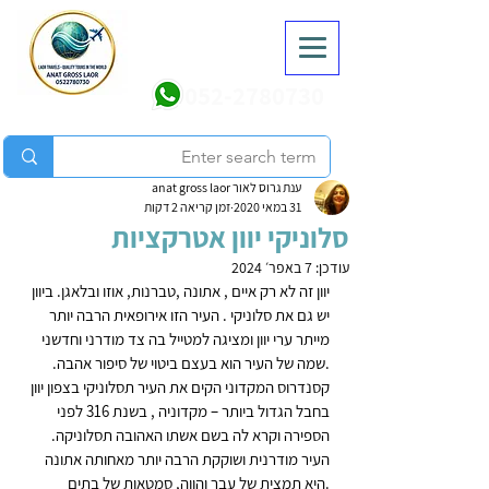
052-2780730
ענת גרוס לאור anat gross laor
31 במאי 2020
זמן קריאה 2 דקות
סלוניקי יוון אטרקציות
עודכן:
7 באפר׳ 2024
יוון זה לא רק איים , אתונה ,טברנות, אוזו ובלאגן. ביוון 
יש גם את סלוניקי . העיר הזו אירופאית הרבה יותר 
מייתר ערי יוון ומציגה למטייל בה צד מודרני וחדשני 
.שמה של העיר הוא בעצם ביטוי של סיפור אהבה. 
קסנדרוס המקדוני הקים את העיר תסלוניקי בצפון יוון 
בחבל הגדול ביותר – מקדוניה , בשנת 316 לפני 
הספירה וקרא לה בשם אשתו האהובה תסלוניקה.
העיר מודרנית ושוקקת הרבה יותר מאחותה אתונה 
.היא תמצית של עבר והווה, סמטאות של בתים 