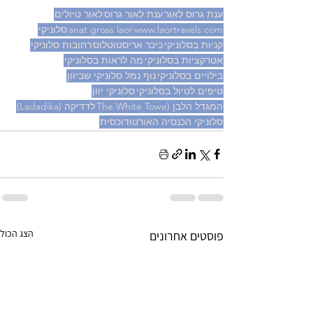
ענת גרוס לאור
ענת לאור גרוס
לאור טיולים
www.laortravels.com
anat gross laor
סלוניקי
קניות בסלוניקי
כיכר אריסטוטלוס
רחובות סלוניקי
אטרקציות בסלוניקי
מה לראות בסלוניקי
בילויים בסלוניקי
נוף נמל סלוניקי שביוון
טיפים לטיול בסלוניקי
סלוניקי יוון
המגדל הלבן (The White Towe
לדדיקה (Ladadika)
סלוניקי הכנסיה האורטודוכסית
הצג הכול
פוסטים אחרונים