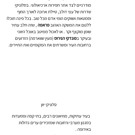
מודרניים לצד אתר חפירות ארכיאולוגי. בסלוניקי 
שדרות של עצי דולב, טיילת ארוכה לאורך החוף 
וסמטאות ושווקים הומי אדם מכל טוב. בכל פינה תוכלו 
ללגום את המשקה האהוב 
פראפה
 , שזה חלב עתיר 
שומן מוקצף וקר . או לאכול ממיטב באוכל היווני 
ובעיקר ב
פונדקי הגירוס 
(מעין שווארמה) הזרועים 
ברחובות העיר ומשרתים את המקומיים ואת התיירים.
סלוניקי יוון 
 בעיר עתיקות, מוזיאונים רבים, בתי קפה ומסעדות 
בסגנון מערבי ורחובות שמזכירים ערים גדולות 
באירופה . 