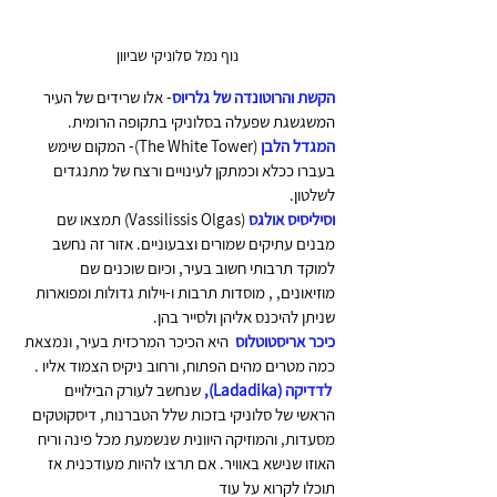
נוף נמל סלוניקי שביוון
הקשת והרוטונדה של גלריוס
- אלו שרידים של העיר 
המשגשגת שפעלה בסלוניקי בתקופה הרומית.
המגדל הלבן
(The White Tower)- המקום שימש 
בעברו ככלא וכמתקן לעינויים ורצח של מתנגדים 
לשלטון.
וסיליסיס אולגס
 (Vassilissis Olgas) תמצאו שם 
מבנים עתיקים שמורים וצבעוניים. אזור זה נחשב 
למוקד תרבותי חשוב בעיר, וכיום שוכנים שם 
מוזיאונים, , מוסדות תרבות ו-וילות גדולות ומפוארות 
שניתן להיכנס אליהן ולסייר בהן.
כיכר אריסטוטלוס
  היא הכיכר המרכזית בעיר, ונמצאת 
כמה מטרים מהים הפתוח, ורחוב ניקיס הצמוד אליו .
 לדדיקה (Ladadika),
 שנחשב לעורק הבילויים 
הראשי של סלוניקי בזכות שלל הטברנות, דיסקוטקים 
מסעדות, והמוזיקה היוונית שנשמעת מכל פינה וריח 
האוזו שנישא באוויר. אם תרצו להיות מעודכנית אז 
תוכלו לקרוא על עוד 