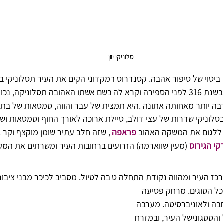
סלוניקי יוון
יטוי של סיפור אהבה. קסנדרוס המקדוני הקים את העיר תסלוניקי בצפו
, נכון שזה מרגש?.  
בה יותר מאחותה אתונה .היא תמצית של עבר והווה, סמטאות של בתים
בסלוניקי שדרות של עצי דולב, טיילת ארוכה לאורך החוף וסמטאות ושו
ו ללגום את המשקה האהוב 
פראפה
 , שזה חלב עתיר שומן מוקצף וקר .
קי הגירוס 
(מעין שווארמה) הזרועים ברחובות העיר ומשרתים את המקו
כז העיר ומהווה נקודת התחלה טובה לטיול. מסביב לכיכר מבני ציבור, 
מכל הסוגים. מרחק פסיעה 
בה ולאוניברסיטה. מערבה 
והססגונישל העיר, ובמזרח 