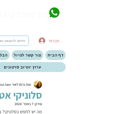
52-2780730
להתחברות
דף הבית
צור קשר לטיול
הבלו
ערוץ יוטיוב סרטונים
ענת גרוס לאור anat gross laor
סלוניקי אטר
עודכן:
7 באפר׳ 2024