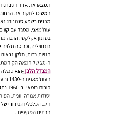
תמצאו את אזור הטברנות.
המשיכו לחקור את הרחובות
מבנים בשפע סגנונות: נאו-
עות'מאני, מסגד עם קווים ב
בסגנון אקלקטי. הרבה מרפ
בוגנוויליה, וכביסה תלויה
חנויות רבות, חלקן נראות
ה-20 של המאה הקודמת,אך רובן מודרניות ואופנתיות.
המגדל הלבן
 -
העות'מאנים ב-1430 ונועד להגן על החזית הימית. הוא מכונה גם "מבצר הדמים".
פורום
יסודות אגורה יוונית. הפו
הלב הכלכלי והבידורי של
הבתים המקיפים .