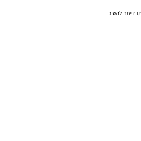
ופת שלטון הטטרכיה, "שלטון הארבעה", שהחל בשנת 292 ומטרתו הייתה להשיב 