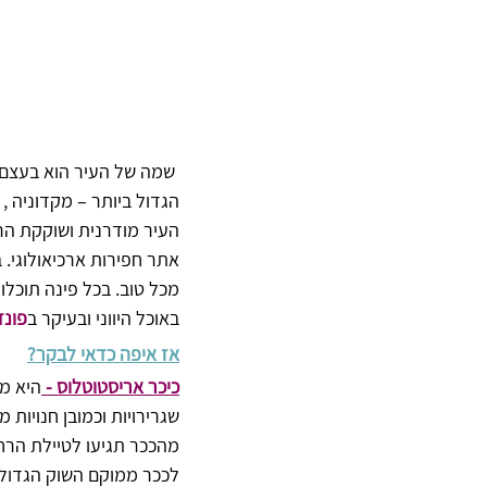
 שמה של העיר הוא בעצם ב
הגדול ביותר – מקדוניה , בשנת 316 לפני הספירה וקרא לה בשם אשתו האהובה תסלוניקה
העיר מודרנית ושוקקת הר
אתר חפירות ארכיאולוגי. 
מכל טוב. בכל פינה תוכל
באוכל היווני ובעיקר ב
פונד
אז איפה כדאי לבקר?
כיכר אריסטוטלוס - 
היא מר
שגרירויות וכמובן חנויות 
מהככר תגיעו לטיילת הרח
לככר ממוקם השוק הגדול 