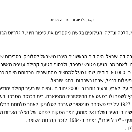
קשת גלריוס והרטונדה גלריוס
הלכה וגדלה. הגילופים בקשת מספרים את סיפור חיו של גלריוס הגדו
ות. לאחר מכן הגיעו מגורשי ספרד, ולבסוף הגיעה קהילה עניפה מאשכנ
העולם ה-2 התגוררו בעיר כ- 60,000 יהודים, שהיוו מעל למחצית מהתושבים. נוכחותם 
עילות בנמל, שבתו בשבתות ובחגי ישראל. 
לאחר השואה רוב הניצולים עלו לארץ, ובעיר נותרו כ -2000 יהודים . והיום יש בע
שה מאמץ לשמר ולו במעט את ההיסטוריה המפוארת. בית הכנסת המרכזי בע
יהודי העיר נשלחו אל מותם, הפך המקום למחסן של הצלב האדום ולכן
רון", נפתח ב-1984, לזכר קרבנות השואה.
ו .