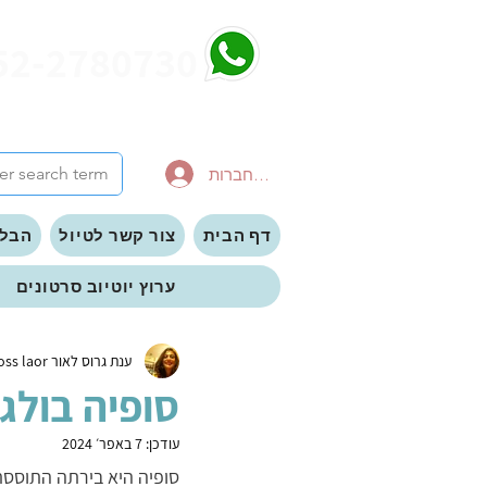
52-2780730
להתחברות
דף הבית
צור קשר לטיול
הבלו
ערוץ יוטיוב סרטונים
ענת גרוס לאור anat gross laor
סופיה בולג
עודכן:
7 באפר׳ 2024
סופיה היא בירתה התוססת 