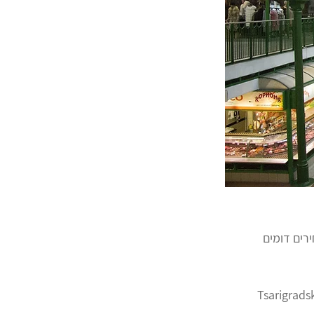
מחירים דומים 
sofia , רחוק ממרכז העיר ואפשר להגיע אליו במטרו לתחנתTsarigradsko 