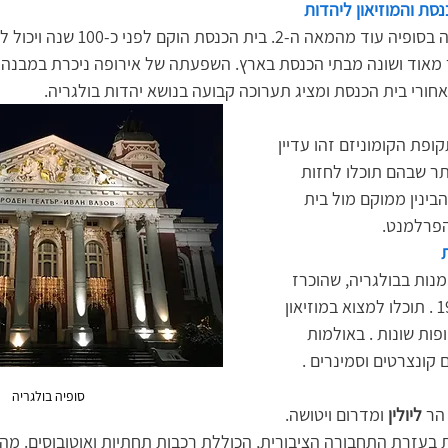
נסת והמוזיאון ליהדות
הקהילה היהודית התגוררה בסופיה עוד מהמאה ה-2. בי
אוד ושונה מבתי הכנסת בארץ. השפעתה של אירופה ניכרת במבנה ו
חורי בית הכנסת ומציג תערוכה קבועה בנושא יהדות בולגריה.
ופת הקומוניזם זהו עדיין 
תר שבהם תוכלו לחזות 
בינין ממוקם מול בית 
הפרלמנט.
מנות בבולגריה, שהוכרז 
כאנדרטת התרבות ב-1978 . תוכלו למצוא במוזיאון 
פות שונות . באולמות 
 קונצרטים וסמינרים .
סופיה בולגריה
הר 
ליולין
 ומדרום ויטושה. 
ת בעזרת התחבורה הציבורית, הכוללת רכבות תחתיות ואוטובוסים. מה