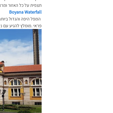
תצפית על כל האזור ומרא
Boyana Waterfall
המפל היפה והגדול ביותר בהרי ויטושה שבסופיה. אתר מומלץ מאוד לאלה מבינכם שמעוניינים בשקט ושלווה וטבע 
פראי .מומלץ להגיע עם נ