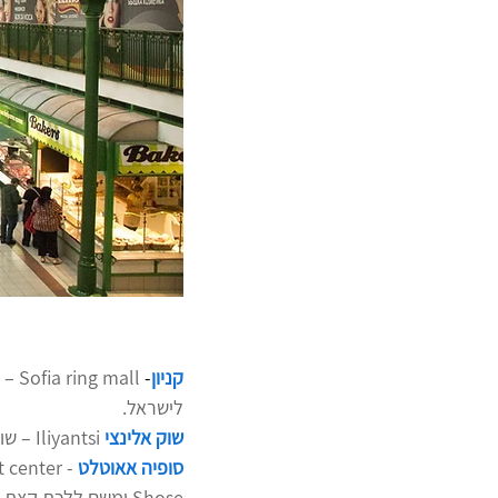
קניון
- 
all
לישראל. 
שוק אלינצי 
Iliyantsi – שוק מקורה גדול שיש בו הכל מהכל . מומלץ מאוד לחובבי שווקים .
סופיה אאוטלט
Shose ומשם ללכת קצת ברגל. באאוטלט המחירים דומים לארץ. 