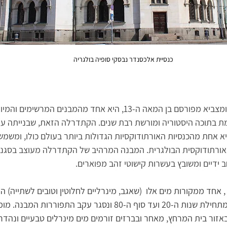
כנסיית אלכסנדר נבסקי סופיה בולגריה
הקרויה על שמו של נסיך ומצביא מפורסם בן המאה ה-13, היא אחד מהמבנים 
ת 1882 עד 1912) היא אחת מהכנסיות האורתודוקסיות הגדולות ביותר בעולם כולו, ומ
ורתודוקסית הבולגרית. המבנה המרהיב של הקתדרלה מעוצב בסגנון ני
ידיים ומשובץ בעשרות קישוטי זהב מפוארים.
, אחד ממקורות מים אלו  (שאגב, מינרליים לחלוטין וטובים לשתייה) 
של סופיה. הוא היה פעיל מתחילת שנות ה-20 ועד סוף ה-80 ונסגר עקב התפורר
זור בית המרחץ, מאחר ובברזים זורמים מים מינרלים טבעיים ונהדרי