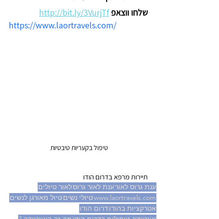
שלחו ווצאפ 
http://bit.ly/3VurjTf
https://www.laortravels.com/
טיפול בקעריות טיבטיות 
תיירות מרפא בדרום הודו
ענת גרוס לאור
ענת לאור גרוס
לאור טיולים
www.laortravels.com
טיולי נשים
טיול מאורגן לנשים
אטרקציות בהודו
דרום הודו