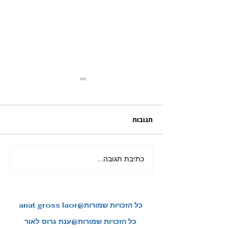
תגובות
כתיבת תגובה...
מאורגן ליפן בשלכת בהדרכת
צות טיול איכותיות
ענת גרוס לאור
anat gross laor@כל הזכויות שמורות
כל הזכויות שמורות@ענת גרוס לאור