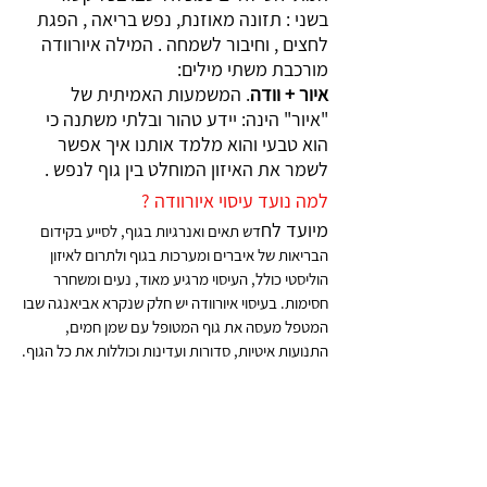
בשני : תזונה מאוזנת, נפש בריאה , הפגת 
לחצים , וחיבור לשמחה . המילה איורוודה 
מורכבת משתי מילים: 
איור + וודה
. המשמעות האמיתית של 
"איור" הינה: יידע טהור ובלתי משתנה כי 
הוא טבעי והוא מלמד אותנו איך אפשר 
לשמר את האיזון המוחלט בין גוף לנפש .
למה נועד עיסוי איורוודה ?
מיועד לח
דש תאים ואנרגיות בגוף, לסייע בקידום 
הבריאות של איברים ומערכות בגוף ולתרום לאיזון 
הוליסטי כולל, העיסוי מרגיע מאוד, נעים ומשחרר 
חסימות. בעיסוי איורוודה יש חלק שנקרא אביאנגה שבו 
המטפל מעסה את גוף המטופל עם שמן חמים, 
התנועות איטיות, סדורות ועדינות וכוללות את כל הגוף.