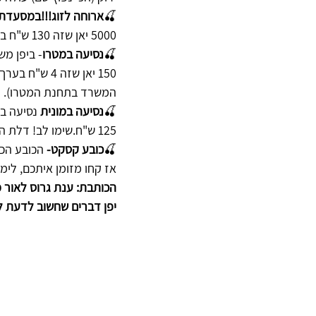
🍒
ארוחה לזוג!!!במסעדת 
5000 יאן שזה 130 ש"ח בערך .
🍒
נסיעה במטרו
- ביפן מש
המשרד בתחנת המטרו).
🍒
נסיעה במונית
125 ש"ח.שימו לב! דלת המונית נפתחת לבד, נהד המונית תמיד יפעיל מונה והמחיר בכל יפן אחיד.
🍒
כובע קסקט-
 הכובע הכי פשוט עולה כ- 3000
אז קחו מזומן איתכם, לימ
הכותבת: ענת גרוס לאור מדר
יפן דברים שחשוב לדעת ל