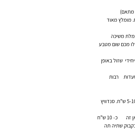
ן יפני. נכון ל-2.24  שווי ההמרה הוא שכל 100 יאן שווה כ-2.5 ש"ח. מומלץ מאוד 
מלת משיכה 
בלו מכם שום מטבע 
ידי  שזול באופן 
דות    רבות 
 (אני מטורפת על הסנדוויצים שלהם) עולה משהו כמו 200-400 יאן שזה 5-10 ש"ח. סנדוויץ 
בקבוק שתיה תה 