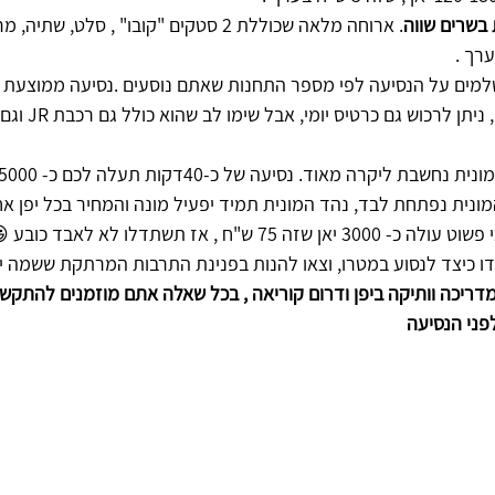
בשרים שווה
. ארוחה מלאה שכוללת 2 סטקים "קובו" , סלט, ש
למים על הנסיעה לפי מספר התחנות שאתם נוסעים .נסיעה ממוצעת לכ
150 יאן שזה 4 ש"ח 
 יאן שזה 75 ש"ח , אז תשתדלו לא לאבד כובע 😃
דו כיצד לנסוע במטרו, וצאו להנות בפנינת התרבות המרתקת ששמה יפ
יכה וותיקה ביפן ודרום קוריאה , בכל שאלה אתם מוזמנים להתקשר 522780730
פני הנסיעה 