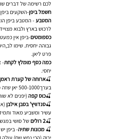
לכם רשימה של דברים שחש
חשמל ביפן
-השקעים ביפן אמריקאים והמתח
המטבע
לרכוש בארץ ולבוא מצוייד
כספומטים
-ביפן אין כמעט 
גבוהה יחסית. שימו לב,היפ
פרט ליאן.
כמה כסף מומלץ לקחת
- 
יחסי.
🍒
ארוחה של קערת ראמן
בערך500-1000 יאן שזה משהו כמו 20 ש"ח.
🍒
כוס קפה
 (יפנים לא שותים ק
🍒
סנדוויץ' בסבן אילבן
עשיר ומשביע מאוד ותמיד 
🍒
2 רולים
 של סושי במגש בגודל
🍒 
מכונות שתיה
- ביפן י
ירוק (הכי נפוץ שם) עולה 120-180 יאן , שזה 3 ש"ח בערך .