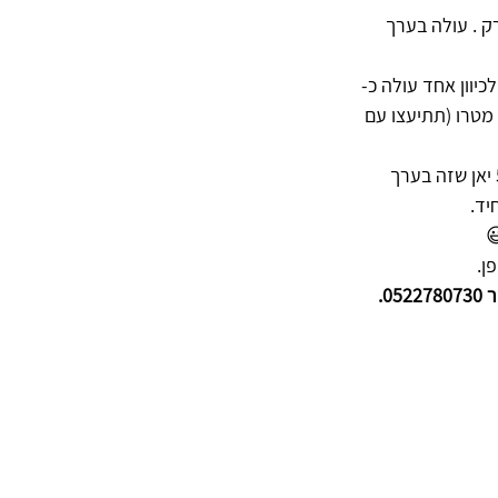
תיה, מרק . עולה בערך 
יוון אחד עולה כ- 
בערך, ניתן לרכוש גם כרטיס יומי, אבל שימו לב שהוא כולל גם רכבת JR וגם מטרו (תתיעצו עם 
 נסיעה במונית נחשבת ליקרה מאוד. נסיעה של כ-40דקות תעלה לכם כ- 5000 יאן שזה בערך 
ן.
0.