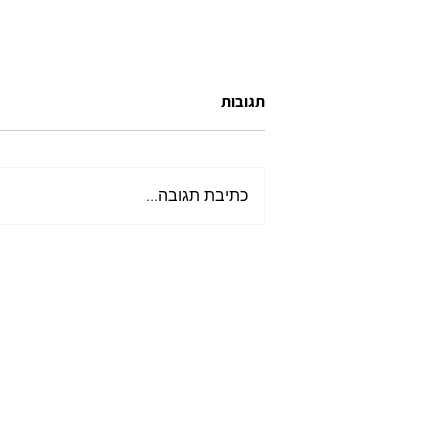
תגובות
כתיבת תגובה...
טיול נשיםלדרום הודו, טבע, שקט
ואנחנו