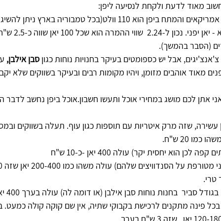
וב מאוד לדעת ולקחת לנסיעה ליפן: 
 ביפן הוא 110 וולט(בכל טמבוריה בארץ ניתן להשיג מתאם)
 - המטבע ביפן הוא - יא
ים (הסבר בהמשך).
צ'אנצ'יגים, אבל יש כספומטים בעיקר בחנויות נוחות כגון 
סבן אילבן,
 ע
נים מאוד אוהבים מזומן, ויהיו מקומות רבים ובעיקר בשווקים שלא יק
אני אתן לכם מושג במחירי אוכל ותעשו חשבון.אוכל ביפן נחשב לדבר היח
 עשירה, שזה מרק איטריות עם תוספות כגון עוף. תעלה בשווקים ובמסע
פה לכן הוא יחסית יקר) עולה 400 יאן -כ-10 ש"ח
טרי.
 סביר  בחנות נוחות סבן אילבן (או דומה לה) עולה בערך 400 יאן זה       כ- 10 ש"ח
ש בכל פינה מתקנים לרכישת בקבוקי שתיה, אין שם קוקה קולה כמעט. 