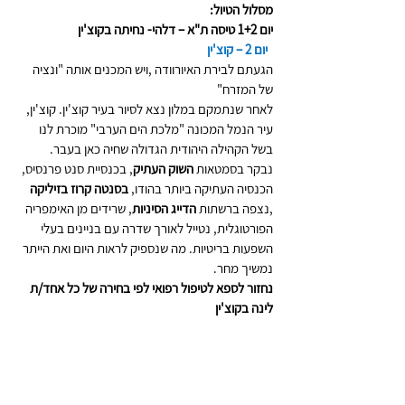
מסלול הטיול:
יום 1+2 טיסה ת"א – דלהי- נחיתה בקוצ'ין
יום 2 – קוצ'ין
הגעתם לבירת האיורוודה ,ויש המכנים אותה "ונציה 
של המזרח" 
לאחר שנתמקם במלון נצא לסיור בעיר קוצ'ין. קוצ'ין, 
עיר הנמל המכונה "מלכת הים הערבי" מוכרת לנו 
בשל הקהילה היהודית הגדולה שחיה כאן בעבר.
נבקר בסמטאות 
השוק העתיק
, בכנסיית סנט פרנסיס, 
הכנסיה העתיקה ביותר בהודו, 
בסנטה קרוז בזיליקה
,נצפה ברשתות 
הדייג הסיניות
, שרידים מן האימפריה 
הפורטוגלית, נטייל לאורך שדרה עם בניינים בעלי 
השפעות בריטיות. מה שנספיק לראות היום ואת הייתר 
נמשיך מחר.
נחזור לספא לטיפול רפואי לפי בחירה של כל אחד/ת
לינה בקוצ'ין