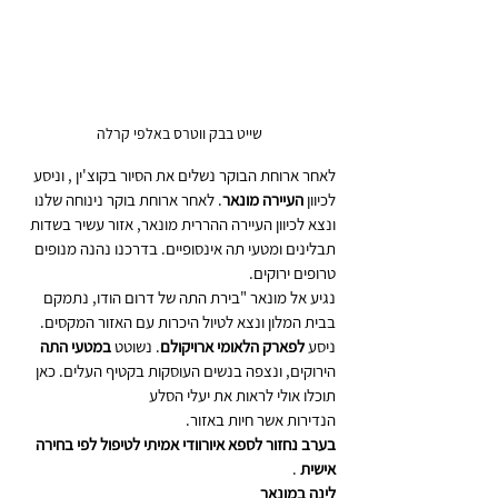
שייט בבק ווטרס באלפי קרלה 
לאחר ארוחת הבוקר נשלים את הסיור בקוצ'ין , וניסע 
לכיוון 
העיירה מונאר
. לאחר ארוחת בוקר נינוחה שלנו 
ונצא לכיוון העיירה ההררית מונאר, אזור עשיר בשדות
תבלינים ומטעי תה אינסופיים. בדרכנו נהנה מנופים 
טרופים ירוקים.
נגיע אל מונאר "בירת התה של דרום הודו, נתמקם 
בבית המלון ונצא לטיול היכרות עם האזור המקסים. 
ניסע 
לפארק הלאומי ארויקולם
. נשוטט 
במטעי התה
הירוקים, ונצפה בנשים העוסקות בקטיף העלים. כאן 
תוכלו אולי לראות את יעלי הסלע
הנדירות אשר חיות באזור.
בערב נחזור לספא איורוודי אמיתי לטיפול לפי בחירה 
אישית 
.
לינה במונאר