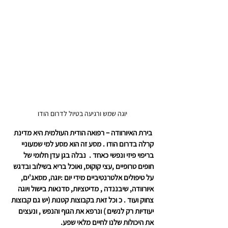
יוגה שמש ורגיעה בטיול לדרום הודו 
 בירת האיורוודה – רפואה הודית העולמית היא מדינת 
קרלה בדרום הודו . מסע זה הוא מסע למי שמעוניי 
בריפוי פיזי ונפשי כאחד .  נבלה
 בגן עדן חלומי של 
חופים טרופיים
 ,עצי קוקוס, ואוכל בריא בשילוב ובדגש 
על טיפולים אלטרנטיביים מידי יום :יוגה, מסאג'ים, 
איורוודה, שיבננדה , מדיטציות, סדנאות בישול ויוגה 
צחוק ועוד . כ וכל זאת בקבוצות קטנות (יש גם קבוצות 
יעודיות רק לנשים ) ונרפא את הגוף והנפש , ונעצים 
את היכולות שלנו לחיים מלאי שפע.