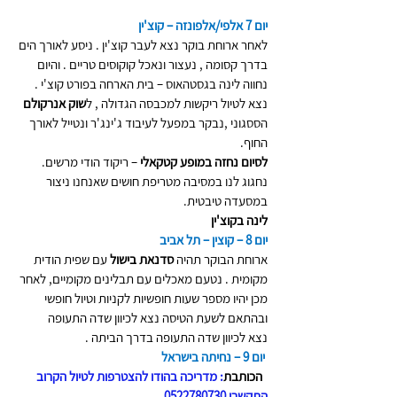
יום 7 אלפי/אלפונזה – קוצ'ין
לאחר ארוחת בוקר נצא לעבר קוצ'ין . ניסע לאורך הים 
בדרך קסומה , נעצור ונאכל קוקוסים טריים . והיום 
נחווה לינה בגסטהאוס – בית הארחה בפורט קוצ'י . 
נצא לטיול ריקשות למכבסה הגדולה , ל
שוק אנרקולם 
הססגוני ,נבקר במפעל לעיבוד ג'ינג'ר ונטייל לאורך 
החוף.
לסיום נחזה במופע קטקאלי
 – ריקוד הודי מרשים. 
נחגוג לנו במסיבה מטריפת חושים שאנחנו ניצור 
במסעדה טיבטית.
לינה בקוצ'ין
יום 8 – קוצין – תל אביב
ארוחת הבוקר תהיה 
סדנאת בישול
 עם שפית הודית 
מקומית . נטעם מאכלים עם תבלינים מקומיים, לאחר 
מכן יהיו מספר שעות חופשיות לקניות וטיול חופשי 
ובהתאם לשעת הטיסה נצא לכיוון שדה התעופה
נצא לכיוון שדה התעופה בדרך הביתה .
יום 9 – נחיתה בישראל 
הכותבת
: מדריכה בהודו להצטרפות לטיול הקרוב 
התקשרו 0522780730