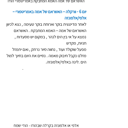
האשראם של אמה האמא המחבקת באמריטפורי הודו 
יום 6 - וורקלה – האשראם של אמה באמריטפורי – 
אלפי/אלפונזה
לאחר מדיטצית בוקר וארוחת בוקר טעימה , נצא לכיוון 
האשראם של אמה – האמא המחבקת . האשראם 
נמצא על אי בין הים לנהר , במקום יש מסעדות , 
חניות, מקדש
מפעל שוקולד ועוד , נחווה סיור נרתק , ואם יתמזל 
מזלנו נקבל חיבוק מאמה . נסיים את היום בחיוך למול 
הים .לינה באלפי/אלפונזה.
                    .
אלפי או אלפונזה בקרלה שבהודו - הודי שמח 