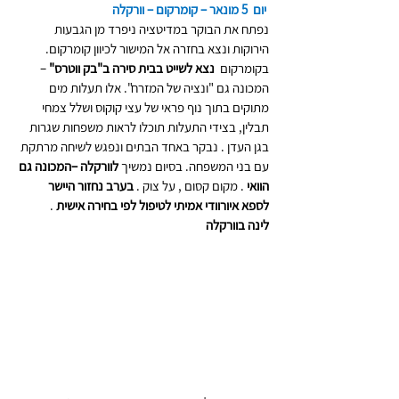
יום  5 מונאר – קומרקום – וורקלה 
נפתח את הבוקר במדיטציה ניפרד מן הגבעות 
הירוקות ונצא בחזרה אל המישור לכיוון קומרקום. 
בקומרקום  
נצא לשייט בבית סירה ב"בק ווטרס"
 –
המכונה גם "ונציה של המזרח". אלו תעלות מים 
מתוקים בתוך נוף פראי של עצי קוקוס ושלל צמחי 
תבלין, בצידי התעלות תוכלו לראות משפחות שגרות 
בגן העדן . נבקר באחד הבתים ונפגש לשיחה מרתקת 
עם בני המשפחה. בסיום נמשיך
 לוורקלה –המכונה גם 
הוואי 
. מקום קסום , על צוק .
 בערב נחזור היישר 
לספא איורוודי אמיתי לטיפול לפי בחירה אישית
 .
לינה בוורקלה