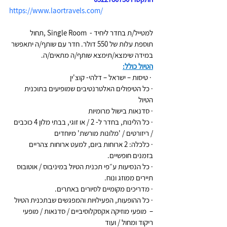
https://www.laortravels.com/
למטייל/ת בחדר ליחיד -  Single Room ,תחול 
תוספת עלות של 550 דולר. חדר עם שותף/ה יתאפשר 
במידה שימצא/תימצא שותף/ה מתאים/ה.
הטיול כולל:
 · טיסות – ישראל – דלהי- קוצ'ין
· כל הטיפולים האלטרנטיבים שמופיעים בתוכנית 
הטיול
· סדנאות בישול מרומיות
· כל הלינות, בחדר ל- 2 / או זוגי, בבתי מלון 4 כוכבים 
/ ריזורטים / 'מלונות מורשת' מיוחדים 
· כלכלה: 2 ארוחות ביום, למעט ארוחות צהריים 
בזמנים חופשיים.
· כל הנסיעות ע״פי תכנית הטיול במיניבוס / אוטובוס 
תיירים ממוזג ונוח.
· מדריכים מקומיים לסיורים באתרים.
· כל ההופעות, הפעילויות והמפגשים שבתכנית הטיול 
–  מופעי מוזיקה אקסקלוסיביים / סדנאות / מופעי 
ריקוד ומחול / ועוד