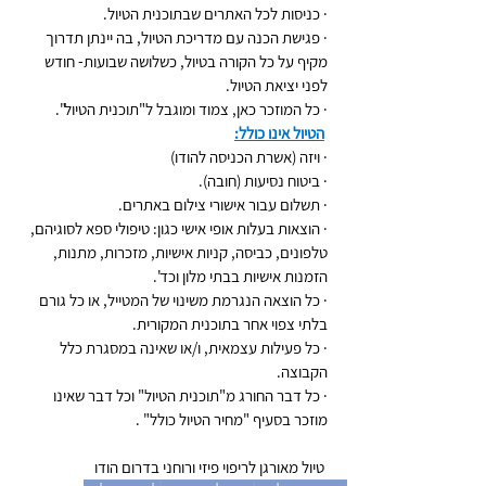
· כניסות לכל האתרים שבתוכנית הטיול.
· פגישת הכנה עם מדריכת הטיול, בה יינתן תדרוך 
מקיף על כל הקורה בטיול, כשלושה שבועות- חודש 
לפני יציאת הטיול.
· כל המוזכר כאן, צמוד ומוגבל ל"תוכנית הטיול".
הטיול אינו כולל:
· ויזה (אשרת הכניסה להודו)
· ביטוח נסיעות (חובה).
· תשלום עבור אישורי צילום באתרים.
· הוצאות בעלות אופי אישי כגון: טיפולי ספא לסוגיהם, 
טלפונים, כביסה, קניות אישיות, מזכרות, מתנות, 
הזמנות אישיות בבתי מלון וכד'.
· כל הוצאה הנגרמת משינוי של המטייל, או כל גורם 
בלתי צפוי אחר בתוכנית המקורית.
· כל פעילות עצמאית, ו/או שאינה במסגרת כלל 
הקבוצה.
· כל דבר החורג מ"תוכנית הטיול" וכל דבר שאינו 
מוזכר בסעיף "מחיר הטיול כולל" .
 טיול מאורגן לריפוי פיזי ורוחני בדרום הודו