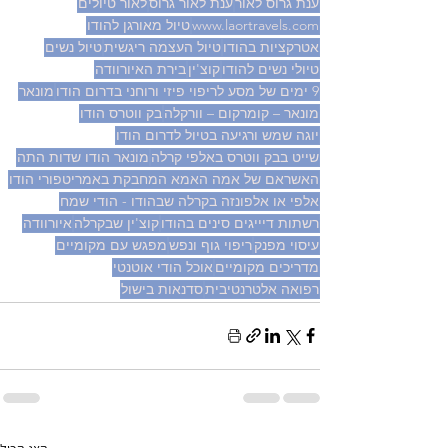
ענת גרוס לאור
ענת לאור גרוס
לאור טיולים
www.laortravels.com
טיול מאורגן להודו
אטרקציות בהודו
טיול העצמה ריגשית
טיול נשים
טיולי נשים להודו
קוצ'ין
בירת האיורוודה
9 ימים של מסע לריפוי פיזי ורוחני בדרום הודו
מונאר
מונאר – קומרקום – וורקלה
בק ווטרס הודו
יוגה שמש ורגיעה בטיול לדרום הודו
שייט בבק ווטרס באלפי קרלה
מונאר הודו שדות התה
האשראם של אמה האמא המחבקת באמריטפורי הודו
אלפי או אלפונזה בקרלה שבהודו - הודי שמח
רשתות דיייגים סינים בהודו
קוצ'ין שבקרלה
איורוודה
עיסוי מפנק
ריפוי גוף ונפש
מפגש עם מקומיים
מדריכים מקומיים
אוכל הודי אוטנטי
רפואה אלטרנטיבית
סדנאות בישול