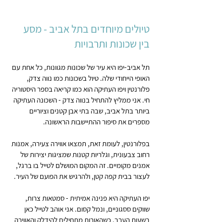
טיולים מיוחדים בתל אביב - מסע 
בין שכונות ותרבויות
תל אביב-יפו היא עיר של שכונות מגוונות, כל אחת עם 
האופי הייחודי שלה. טיול בשכונות כמו נווה צדק, 
פלורנטין ויפו העתיקה הוא כמו קריאה בספר היסטוריה 
חי. אני ממליץ להתחיל בנווה צדק - השכונה העתיקה 
ביותר בתל אביב, שבה בתי אבן קטנים וציוריים 
מספרים את סיפור ההתיישבות הראשונה.
בפלורנטין, לעומת זאת, תמצאו אווירה צעירה, אמנות 
רחוב צבעונית, וגלריות קטנות שמציגות יצירות של 
אמנים מקומיים. זה המקום המושלם לטייל בו ברגל, 
לעצור בבית קפה קטן, ולהרגיש את הפועם של העיר.
יפו העתיקה היא פנינה אמיתית - סמטאות צרות, 
שווקים ססגוניים, ונמל קסום. אני אוהב לטייל כאן 
בשעות הערב, כשהאורות מתחילים להידלק והאווירה 