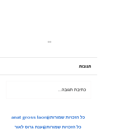
תגובות
כתיבת תגובה...
מאורגן ליפן בשלכת בהדרכת
צות טיול איכותיות
ענת גרוס לאור
anat gross laor@כל הזכויות שמורות
כל הזכויות שמורות@ענת גרוס לאור