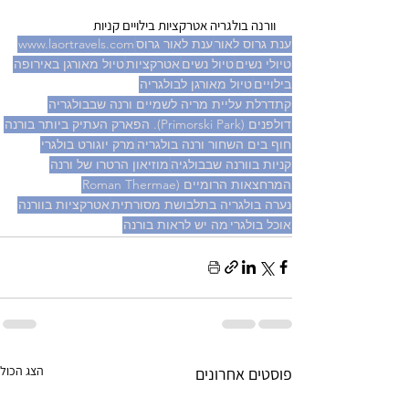
וורנה בולגריה אטרקציות בילויים קניות 
ענת גרוס לאור
ענת לאור גרוס
www.laortravels.com
טיולי נשים
טיול נשים
אטרקציות
טיול מאורגן באירופה
בילויים
טיול מאורגן לבולגריה
קתדרלת עליית מריה לשמיים ורנה שבבולגריה
דולפנים (Primorski Park). הפארק העתיק ביותר בורנה
חוף בים השחור ורנה בולגריה
מרק יוגורט בולגרי
קניות בוורנה שבבולגיה
מוזיאון הרטרו של ורנה
המרחצאות הרומיים (Roman Thermae
נערה בולגריה בתלבושת מסורתית
אטרקציות בוורנה
אוכל בולגרי
מה יש לראות בורנה
הצג הכול
פוסטים אחרונים