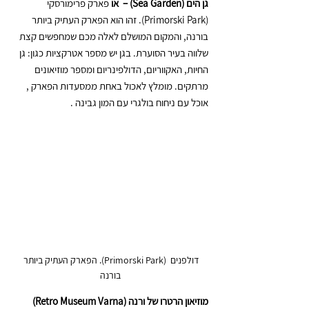
גן הים (Sea Garden) –  או 
פארק פרימורסקי 
(Primorski Park). זהו הוא הפארק העתיק ביותר 
בורנה, והמקום המושלם לאלה מכם שמחפשים קצת 
שלווה בעיר הסוערת. בגן יש מספר אטרקציות כגון: גן 
החיות, האקווריום, הדולפינריום ומספר מוזיאונים 
מרתקים. מומלץ לאכול באחת ממסעדות הפארק , 
אוכל עם ניחוח בולגרי עם המון גבינה . 
דולפנים  (Primorski Park). הפארק העתיק ביותר 
בורנה
מוזיאון הרטרו של ורנה (Retro Museum Varna) 