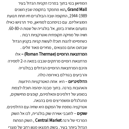
המוזיאון בנוי בתוך במרכז הקניות הגדול בעיר  
Grand Mall ,
הוא מתמקד בתקופה שבין השנים 
1944-1989, התקופה שבה הבולגרים חיו תחת תנועת 
הסוציאליזם. עם כניסתכם למוזיאון, מיד תרגישו כאילו 
נסעתם אחורה בזמן, אל בולגריה של שנות ה-60-80. 
חוויה של מוזיקה תקופתית ואטרקציות רבות . 
כשתסיימו להנות תוכלו לעשות קניות בקניון הגדול 
שבתוכו אתם נמצאים , מחירים מאוד זולים .
המרחצאות הרומיים (Roman Thermae) – 
אלו 
מרחצאות רומיים מרתקים שנבנו במאה ה-2 לספירה 
והינם המרחצאות הרומיים הגדולים בבולגריה 
והרביעים בגודלם באירופה כולה.
הדולפינריום
 – היא  אחת האטרקציות הידועות 
והאהובות בורנה. בתוך מבנה יפהפה תוכלו לצפות 
במופע של דולפינים ומאלפיהם, קופצים מחישוקים, 
מתגלגלים ומשפריצים מים בהנאה.
אטרקציה נוספת של המקום היא שחיה עם הדולפינים.
שווקים
 – לחובבי אווירת שוק בולגרית, לכו אל השוק 
המרכזי של ורנה 
Central Market 
, השוק הפתוח 
הגדול ביותר בעיר. בשוק תמצאו מגוון רחב של מוצרי 