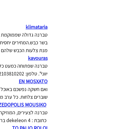
klimataria
טברנה גדולה שממוקמת ברו
בשר כבש.המחירים יחסית ז
מנת צלעות הכבש שלהם ממולצת מאוד .כתובת: 
kavouras
טברנה שפתוחה כמעט כל הל
יווני". טלפון: 2103810202. כתובת: Themistokleous 64, Exarhia. תחנת רכבת: אומוניה.
EN MOSXATO
ואם חשקה נפשכם באוכל ט
שוברים צלחות. כל ערב מופעים מתחלפי
ZEDOPOLIS MOUSIKO
טברנה לצעירים, המוזיקה ע
 כתובת : dekeleon 4 ברובע גאזי, טלפון 2103474536
TO PALIO ROLOI