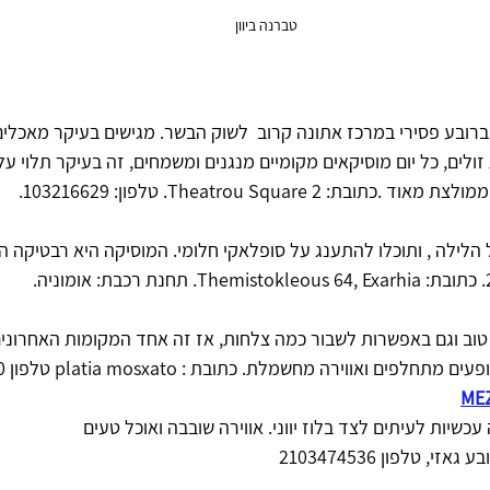
טברנה ביוון
בע פסירי במרכז אתונה קרוב  לשוק הבשר. מגישים בעיקר מאכלים הב
ולים, כל יום מוסיקאים מקומיים מנגנים ומשמחים, זה בעיקר תלוי על
Theatrou Square 2. טלפון: 103216629.
ילה , ותוכלו להתענג על סופלאקי חלומי. המוסיקה היא רבטיקה הי
וב וגם באפשרות לשבור כמה צלחות, אז זה אחד המקומות האחרונים 
ם ואווירה מחשמלת. כתובת : platia mosxato טלפון 2104828810
ME
כשיות לעיתים לצד בלוז יווני. אווירה שובבה ואוכל טעים 