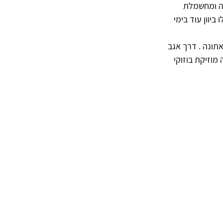
חה ומחשמלת 
יוון עוד בימי 
ונה . דרך אגב 
וזיקת בוזוקי 