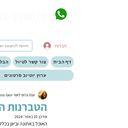
52-2780730
להתחברות
דף הבית
צור קשר לטיול
הבלו
ערוץ יוטיוב סרטונים
ענת גרוס לאור anat gross laor
הטברנות הכ
עודכן:
10 באפר׳ 2024
האוכל באתונה וביוון בכלל