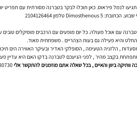
יעו לנמל פיראוס. כאן תוכלו לבקר בטברנה מסורתית עם תפריט יוונ
Dimosthen טלפון 2104126464 
ברנה עם אוכל מעולה. כל יום מופעים עם הרכבים מוסיקלים טובים עם
בהחלט והיא פעילה גם בעות הצהריים . משפחתית מאוד.
סעדות , הלזניה הטעימה , הסופלקי האדיר ובעיקר האווירה הים תיכ
פתחת בקצב מהיר , לפני הגיעכם לטברנה בדקו האם היא עדיין פעי
ה וותיקה ביוון והאיים , בכל שאלה אתם מוזמנים להתקשר אלי
 0522780730