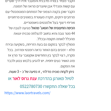
הקבר מצויר בצורה מלבנית והמעבר אליו דרך שערים 
עם קשות ומגדלי אבן שיוצרים מראה של תמונה. 
הקבר שוכן בקצה הצפוני של המתחם המונומנטלי עם 
מרחבים ירוקים, תקרה מעוטרת במוטיבים פרחוניים 
ואריחי ריצוף בעל אלמנטים גיאומטריים.
הכיפה החיצונית של הטאג' מהאל 
מגיעה לגובה של 
44 מטר גובה והיא נחשב להצלחה טכנית יוצאת 
מהכלל לאותה תקופה ובכלל.
ממולץ לבקר במקום גם בעת הזריחה, בשקיעה ובירח 
מלא – זמנים בהם האזור נראה רומנטי ומרהיב. בכל 
מקרה, רצוי לבקר בין החודשים אוקטובר עד מרץ אז 
מזג האוויר נעים יחסית. יש להגיע בלבוש צנוע ולכבד 
את המקום.
 ניתן לקחת מונית מדלהי , זו נסיעה של כ – 3 שעות.
 לטיול מאורגן בהדרכת 
ענת גרוס לאור 
או 
בכל שאלה התקשרו 0522780730 
https://www.laortravels.com/