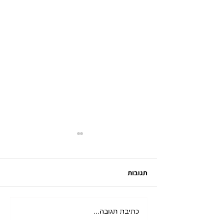
תגובות
כתיבת תגובה...
מאורגן ליפן בשלכת בהדרכת