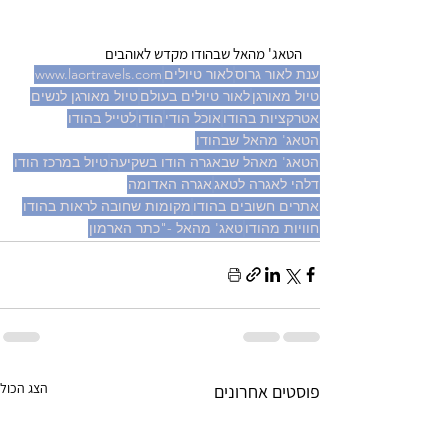
הטאג' מהאל שבהודו מקדש לאוהבים
ענת לאור גרוס
לאור טיולים
www.laortravels.com
טיול מאורגן
לאור טיולים בעולם
טיול מאורגן לנשים
אטרקציות בהודו
אוכל הודי
הודו
לטייל בהודו
הטאג' מהאל שבהודו
הטאג' מאהל שבאגרה הודו בשקיעה
טיול במרכז הודו
דלהי לאגרה לטאג
אגרה האדומה
אתרים חשובים בהודו
מקומות שחובה לראות בהודו
חוויות מהודו
טאג' מהאל -"כתר הארמון
הצג הכול
פוסטים אחרונים