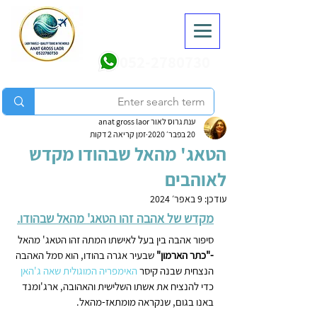
052-2780730
ענת גרוס לאור anat gross laor
20 בפבר׳ 2020
זמן קריאה 2 דקות
הטאג' מהאל שבהודו מקדש
לאוהבים
עודכן:
9 באפר׳ 2024
מקדש של אהבה זהו הטאג' מהאל שבהודו.
סיפור אהבה בין בעל לאישתו המתה זהו הטאג' מהאל 
-"כתר הארמון" 
שבעיר אגרה בהודו, הוא סמל האהבה 
הנצחית שבנה קיסר 
האימפריה המוגולית
שאה ג'האן
כדי להנציח את אשתו השלישית והאהובה, ארג'ומנד 
באנו בגום, שנקראה מומתאז-מהאל. 