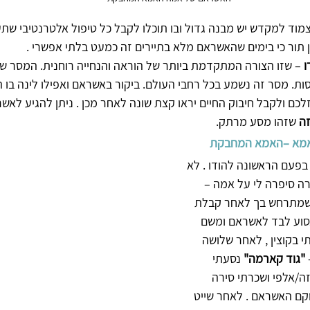
צמוד למקדש יש מבנה גדול ובו תוכלו לקבל כל טיפול אלטרנטיבי שת
ין תור כי בימים שהאשראם מלא בתיירים זה כמעט בלתי אפשרי . 
 
– שזו הצורה המתקדמת ביותר של הוראה והנחייה רוחנית. המסר ש
ות. מסר זה נשמע בכל רחבי העולם. ביקור באשראם ואפילו לינה בו הי
כם ולקבל חיבוק החיים יראו קצת שונה לאחר מכן . ניתן להגיע לאשר
זה
 שזהו מסע מרתק.
 אמא –האמא המחבקת
בפעם הראשונה להודו . לא 
ה סיפרה לי על אמה – 
מתרחש בך לאחר קבלת 
סוע לבד לאשראם ומשם 
 בקוצין , לאחר שלושה 
 "גוד קארמה"
 נסעתי 
ה/אלפי ושכרתי סירה 
קם האשראם . לאחר שייט 