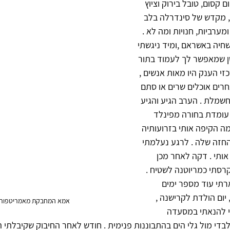
קסום, טובל בירוק וציוץ 
ן, מקדש של סינדרלה בלב 
ערביות, חנויות ומה לא . 
חיה באשראם ,ומיד ניגשתי 
ן שמאפשר לך לעמוד בתור 
זי הענק היו מאות אנשים , 
רים אוכלים שרים או סתם 
שמלת . הערב הגיע והגיע 
 עומדת בחורה מפינלד 
ה הקיפה אותי בזרועותיה 
החזה שלה . לרגע נעלמתי 
אותי . דקה לאחר מכן 
קרסתי כמריוטנה לשטיח . 
שארתי עוד מספר ימים 
 יום הולדת לקרישנה , 
אמא המחבקת מאמריטפורי 
 להנאתי במסעדה 
בדי מול גלי הים בהתבוננות פנימית . חודש לאחר החיבוק שקיבלתי ה