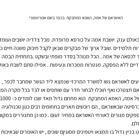
האשראם של אמה, האמא המחבקת  בכפר בשם אמריטפורי 
אולם ענק  יושבת אמה על כורסא מרופדת. מכל צדדיה יושבים ועומד
ת תלמידים .שובל ארוך של מבקרים שבאן לקבל חיבוק משנה חיים כמו
 לכסאה של אמה . הכל מנוהל בסדר מופתי ובשקט .בתחתית הבמה ת
דיים ללא הפסקה. מנטרות ממכרות ונעימות . אפילו סתם לשבת באולם 
ים לאשראם גשו למשרד המרכזי שנמצא ליד הגשר שמחבר לכפר , וה
 אם תצטרכו ואף תוכלו לבחור חדר עם שותפים או לבד בכל מקרה המחי
ברסיטה שבאשראם , הם רוכשים תארים בתחומים רבים כגון טכנולוגיה ו
פקים מגורים לאורחי האשראם במחיר זעום . כמו כן מתגוררים במקום
לם.
נו בניין גדול בו תמצאו ויטמינים מסוגיןם שונים , יש האומרים שבאיכות