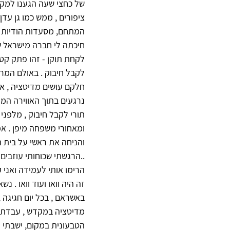
של כחצי שעה הגענו למקום 
ציפורים , ממש כמו גן עד
המתחם, מסעדות הודיות ומ
חיכתה לי חברה מישראל ש
לקחת תוקן - זהו פתק קט
לקבל חיבוק . באולם המרכ
חלקם עושים מדיטציה , אח
נרגעים בתוך האווירה המח
תורי לקבל חיבוק , מלפני
ומאחורי משפחה מיפן . אמ
והניחה את ראשי על בית 
..הרגשתי שכוחותי עוזבים 
הרימו אותי לעמידה ואני 
זה היה וואו ועוד וואו . נ
באשראם , בכל יום חגיגה ,
מדיטציה במקדש , עבדתי
הטבעונית במקום, ישבתי ל