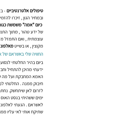
טיפולים אלטרנטיביים
 - ב
ובמחיר הגון , זיכרו להזמ
כיום "אמה" משמשת כגורו
של ידע טהור , מתוך התנס
עוצמתית , ואם התמזל מזל
מקוצין , או בשייט
 מאלפונ
החוויה שלי באשראם של
ביום בהיר החלטתי לנסוע 
ידעתי מהיכן להתחיל וחבר
האמא המחבקת ועל מה ש
חיבוק ממנה . החלטתי לנ
לזרום לאן שיתחשק. נחתתי
ימים ששהיתי בגסט האוס-
לאשראם . הגעתי לאלפונז
שתיקח אותי לאי עליו ממו