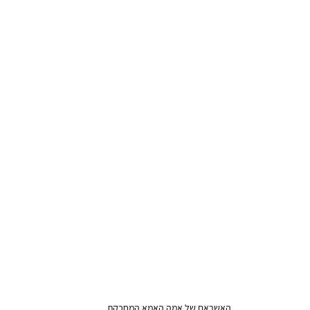
האשראם של אמה האמא המחבקת 