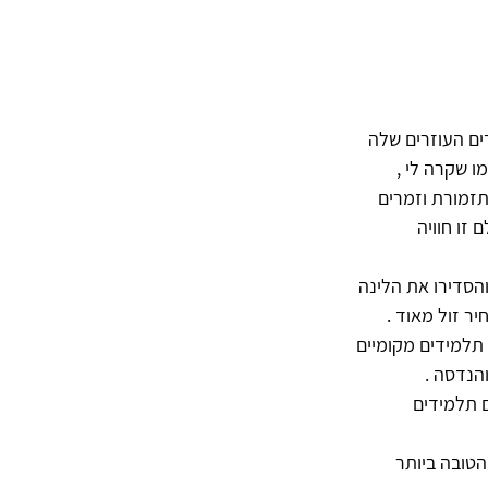
ים העוזרים שלה 
 שקרה לי , 
זמורת וזמרים 
זו חוויה 
סדירו את הלינה 
ר זול מאוד . 
-האשראם של אמה, האמא המחבקת  הוא מתחם גדול מאד שבו לומדים כ- 1000 תלמידים מקומיים 
הנדסה .
 תלמידים 
 הטובה ביותר 