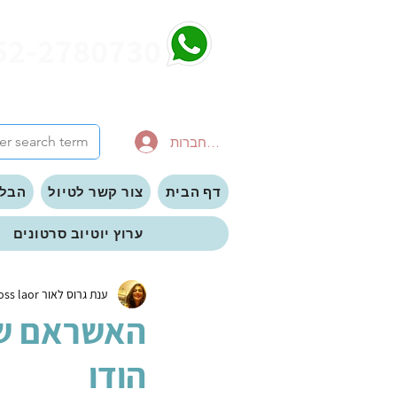
52-2780730
להתחברות
דף הבית
צור קשר לטיול
הבלו
ערוץ יוטיוב סרטונים
ענת גרוס לאור anat gross laor
האשראם של
הודו