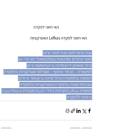
האי היווני לפקדה
האי היווני לפקדה Lefkas האטרקציות
ענת גרוס לאור
ענת לאור גרוס
לאור טיולים וסדנאות בעולם
אוכל יווני
איי יוון
טיול מאורגן ליוון
סדנה ביוון
חופשה ביוון
לפקאדה - הכפר והחוף - ואסילקי
אטרקציות בלפקדה
חופשה בלפקאדה
טיול סדנה ביוון
אור טיולים
טברנות שוות בלפקדה
האטרקציות בלפקדה
לפקדה Lefkas
העיירה נידרי Nydri
מצודת Agia Mavra
טיסות ללפקדה