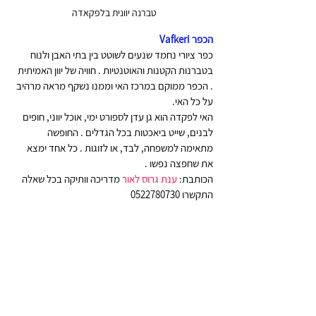
טברנה יוונית בלפקאדה 
הכפר Vafkeri
כפר ציורי נחמד שנעים לשוטט בין בתי האבן ולנוח 
בטברנות הקטנות והאוטנטיות . חוויה של יוון האמיתית 
. הכפר ממוקם במרכז האי וממנו נשקף מראה מרהיב 
על כל האי.
האי לפקדה הוא גן עדן לספורט ימי, אוכל יווני, חופים 
לבנים, שייט ביאכטות בכל הגדלים . החופשה 
מתאימה למשפחה, לבד, או לזוגות . כל אחד ימצא 
את שחפצה נפשו . 
הכותבת: 
ענת גרוס לאור
 מדריכה וותיקה בכל שאלה 
התקשרו 0522780730