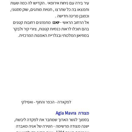
עיר בירה עם ניחוח אירופאי . הקדישו לה כמה שעות 
ותמצאו בה כל שתרצו , חנויות מותגים, שוק ססגוני, 
וכמובן מרינה חדישה .
אל הרחוב הראשי - 
יואנו
  מתמזגים רחובות קטנים 
בהם תוכלו לראות כנסיות קטנות, ציורי קיר ולבקר 
במוזיאון המלכותי ובגלריית האמנות המרכזית.
  לפקאדה - הכפר והחוף - ואסילקי
מצודת  Agia Mavra 
בסמוך לגשר הארוך שמחבר את לפקדה ליבשת, 
ישנה מצודה מרשימה - הטירה של אגיה מאברה 