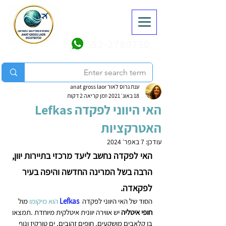
052-2780730
ענת גרוס לאור anat gross laor
18 באוג׳ 2021
זמן קריאה 2 דקות
האי היווני לפקדה Lefkas
האטרקציות
עודכן:
7 באפר׳ 2024
האי לפקדה נחשב ליעד מרכזי בתיירות יוון, 
הרבה בשל המרינה החדשה והיפה בעיר 
לפקאדה.
הסוד של האי היווני לפקדה 
 Lefkas 
הוא מיקומו
 מול 
חופי איטליה
 יש אווירה יוונית איטלקית מיוחדת .תמצאו 
בו קלאבים מושקעים, חופים זהובים, ים טורקיז ונוף 