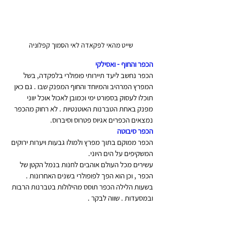
שייט מהאי לפקאדה לאי הסמוך קפלוניה
הכפר והחוף - ואסילקי
הכפר נחשב ליעד תיירותי פופולרי בלפקדה, בשל 
המפרץ המרהיב והמיוחד והחוף המפנק שבו . גם כאן 
תוכלו לעסוק בספורט ימי וכמובן לאכול אוכל יווני 
מפנק באחת הטברנות האוטנטיות . לא רחוק מהכפר 
נמצאים הכפרים אגיוס פטרוס וסיברוס.
הכפר סיבוטה 
הכפר ממוקם בתוך מפרץ ולמולו גבעות ויערות ירוקים 
המשקיפים על הים היוני.
עשירים מכל העולם אוהבים לחנות בנמל הקטן של 
הכפר , וכן הוא הפך לפופולרי בשנים האחרונות . 
בשעות הלילה הכפר תוסס מהילולות בטברנות הרבות 
ובמסעדות . שווה לבקר .