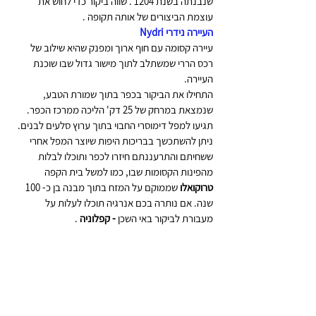
שנבנתה בשנת 1204 . שווה ביקור כדי לחוש את 
עוצמת הביצורים של אותה תקופה . 
העיירה נידרי Nydri 
עיירה קסומה עם חוף ארוך ומפנק שהיא שילוב של 
רכס הררי שמשתלב לתוך מישור גדול שבו שוכנת 
העיירה. 
התחילו את הביקור בכפר בתוך שמורת הטבע, 
שנמצאת במרחק של 25 דק' הליכה ממרכז הכפר. 
תגיעו למפל דימוסרי החבוי בתוך ערוץ סלעים לבנים. 
ניתן להשתכשך בבריכות היפות שיוצר המפל אחרי 
ששחיתם והתרעננתם חיזרו לכפר ותוכלו לבלות 
מהפינות הקסומות שבו, כמו למשל בית הקפה 
טרוקואלו
 שממוקם על המזח בתוך מבנה בן כ- 100 
שנה. אם נותרה בכם אנרגיה תוכלו לעלות על 
מעבורת לביקור באי השכן
 - קפלוניה
 .  