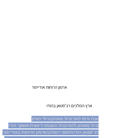
ארמון הרוחות אודייפור
 ארץ המלכים רג'סטאן בהודו 
ענת גרוס לאור
טיול מאורגן
טיולי נשים
טיול מאורגן להודו
טיול העצמה ריגשית
פושקר הודו
רג'יסטאן הודו
הלאסי (יוגורט)
ארמון הרוחות באודייפור