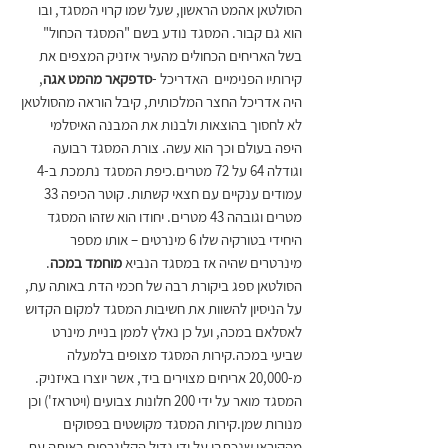
הסולטאן אהמט הראשון, שעל שמו קרוי המסגד, ובו 
הוא גם קבור. 
המסגד נודע בשם "המסגד הכחול" 
בשל האריחים הכחולים מהעיר איזניק המצפים את 
קירותיו הפנימיים  האדריכל -
סדפקאר מהמט אגה
, 
היה אדריכל החצר המלכותית, קיבל הוראה מהסולטאן 
לא לחסוך בהוצאות ולבנות את המבנה האיסלמי 
היפה בעולם וכך הוא עשה. צורת המסגד רבועה 
וגודלה 64 על 72 מטרים.כיפת המסגד נתמכת ב-4 
עמודים ענקיים עם חצאי קשתות. קוטר הכיפה 33 
מטרים וגובהה 43 מטרים. יחודו הוא שזהו המסגד 
היחידי בטורקיה שלו 6 מינרטים – אותו מספר 
מינרטרים שהיה אז במסגד הנביא 
מוחמד במכה
. 
הסולטאן ספג ביקורת רבה של חכמי הדת באותה עת, 
על הניסיון להשוות את חשיבות המסגד למקום הקדוש 
לאסלאם במכה, ועל כן נאלץ לממן בניית מינרט 
שביעי במכה.קירות המסגד מצופים בלמעלה 
מ-20,000 אריחים מצוירים ביד, אשר יוצרו באיזניק. 
המסגד מואר על ידי 200 חלונות צבועים (ויטראז') וכן 
מנורות שמן.קירות המסגד מקושטים בפסוקים 
מהקוראן שנכתבו על ידי גדול הקליגרפים באותה עת 