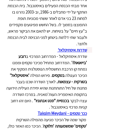
אחד מבתי הכנסת הפעילים באיסטנבול. בית הכנסת 
הותקף על ידי מחבלים ב-1986, וב-2003 נהרגו בו 
לפחות 23 בני אדם לאחר ששתי מכוניות תופת 
התפוצצו בסמוך לו. בשל החשש מפיגועים מקפידים 
ב"עץ חיים" על בטיחות. יש לתאם את הביקור מראש, 
ולעבור שתי דלתות ביטחון לפני הכניסה לבית הכנסת 
ולחצר.
שדרות איסתיקלאל 
שדרת איסתיקלאל - המדרחוב המרכזי ב
רובע 
'בייאואולו'
. המדרחוב מתחיל מכיכר טקסים וממנו 
נמתח קו הרכבת החשמלית הנוסטלגית המקיף את 
הכיכר העגולה 
בטקסים
. פירוש המילה 
'איסטיקלאל' 
בטורקית - עצמאות. 
לאורך השדרה שכנו בעבר 
מחנות של חיל התותחנות שהיא יחידת העילית הידועה 
בתקופת האימפריה העות'מאנית. במרכז השדרה 
עצרו לבקר
 בכנסיית "סנט אנתוניו" 
. היום זהו רחוב 
קניות מרכזי באיסטנבול .
ככר טקסים - Taksim Meydani
 מקור שמה של הכיכר מגיעה מהמילה הטורקית 
'טקסים' שמשמעותה 'חלוקה
'. הכיכר כמו האזור כולו, 