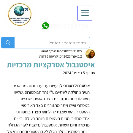
052-2780730
ענת גרוס לאור anat gross laor
2 באפר׳ 2023
זמן קריאה 6 דקות
איסטנבול אטרקציות מרכזיות
עודכן:
5 באפר׳ 2024
איסטנבול מטרופולין
 עצום עם עבר והווה מפוארים. 
העיר מחולקת לשתיים ע"י נהר הבוספורוס ,שליש 
מאוכלוסייתה מתגוררת בצד האסייתי שנחשב 
במסחרי ואילו וייתר מתגוררים בצד האירופאי 
ההיסטורי. היא שוכנת לה לחופי מצר הבוספורוס - 
אחד מנתיבי המים העמוסים ביותר בעולם. בין ים 
מרמרה והים השחור, איסטנבול נחשבת לעיר הגדולה 
ביותר בטורקיה, הלב הכלכלי, ההיסטורי והתרבותי של 