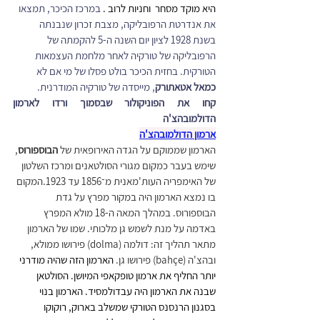
היא מוקד מסחר  וחניות לרוב .
 במרכז הכיכר, תמצאו 
את אנדרטת הרפובליקה, מצבת זכרון שנבנתה 
בשנת 1928 לציון יום השנה ה-5 להקמתה של 
הרפובליקה של טורקיה לאחר מלחמת העצמאות 
הטורקית. בחזית הכיכר בולט פסלו של מי אם לא
כמאל אטאתורק
, מייסדה של טורקיה המודרנית.
קחו את הפוניקולור שבסמוך ורדו לארמון 
הדולמובהצ'ה
ארמון הדולמובהצ'ה
הארמון שממוקם על הגדה האירופאית של 
הבוספורוס
, 
שימש בעבר כמקום מגורי הסולטאנים ומרכז השלטון 
של האימפריה העות'מאנית מ־1856 עד 1923.המקום 
בו נמצא הארמון היה במקור מפרץ על גדת 
הבוספורוס. במהלך המאה ה-18 מולא המפרץ 
באדמה על מנת לשמש גן מלכותי. שמו של הארמון 
מתאר תהליך זה: דולמה (dolma) פירושו ממולא, 
ובהצ'ה (bahçe) פירושו גן. 
הארמון הזה שהיה מודרני 
יותר החליף את ארמון טופקאפי המיושן. הסולטאן 
שבנה את הארמון היה עבדולמסיד
. הארמון בנוי 
בסגנון הרנסנס הטורקי שמשלב בארוק, רוקוקו 