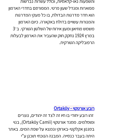
והשפעות נאו-קלאסיות, וכולל עשרות נברשות 
מפוארות ומגדל שעון פרטי. המפורסם בחדרי הארמון 
הוא חדר מדרגות הבדולח, בו כל מעקי המדרגות 
והמנורות עשויים בדולח באקארה. כיום הארמון 
משמש מוזיאון ומעון אירוח של השלטון הטורקי. ב־3 
במרץ 1924 נחקק חוק שהעביר את הארמון לבעלות 
הרפובליקה הטורקית.
רובע אורטקוי - Ortaköy
 זהו רובע יחודי בו חיו זה לצד זה יהודים, נוצרים 
ומוסלמים. מסגד אורטקוי (Ortaköy Camii), בנוי 
בסגנון אקלקטי-בארוקי ונמצא על שפת המים. באתר 
היתה בעבר כנסייה. המבנה הנוכחי תוכנן ע"י  