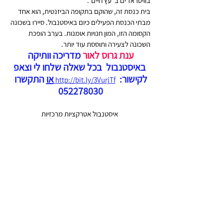
בוויטראז'ים ב"עץ חיים".
בית כנסת זה, שהוקם בתקופה הביזנטית, הוא אחד 
מבתי הכנסת הפעילים כיום באיסטנבול. סיירו בשכונה 
הקסומה הזו, המון חנויות אומנות. בערב הופכת 
השכונה לצעירה ותוססת עוד יותר. 
ענת גרוס לאור
 מדריכה וותיקה 
באיסטנבול  בכל שאלה שלחו לי וצאפ
לקישור:  
או
 התקשרו 
http://bit.ly/3VurjTf
052278030 
איסטנבול אטרקציות מרכזיות