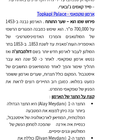
– 
סייד קאסים ג'ובארי.
ארמון טוקפאפי - Topkapi Palace
פירוש שמו הוא – שער התותח
 . הארמון נבנה ב-1453 
על 700,000 מ"ר. הוא שימש כמבנה המגורים הרשמי 
של הסולטאנים והמרכז האדמיניסטרטיבי של 
האימפריה העות'מאנית עד לשנת 1853. ב-1853 בחר 
הסולטן לעבור לארמון חדש יותר בשם 
דולמבחצ'ה
 ואז 
ננטש ארמון טופקאפי. לאחר כ- 50 שנה הוא עבר 
תהליך שימור והפך לאחד מהמוזיאונים החשובים של 
איסטנבול .המקום כולל חצרות, שערים וארמון ששומר 
כמעט במלואו. כמובן רוב התיירים רוצים לראות את 
הפגיון של טופקאפי מהסרט.
קצת על החצר של הארמון
 :
החצר ה-1  (Alay Meydanı) היא החצר הגדולה 
ביותר  ובה ניתן למצוא את המטבעה      
המלכותית, המוזיאון לארכאולוגיה של איסטנבול, 
כנסיית איה אירנה      שהפכה למחסן הנשק של 
הסולטאן וגנים יפיפיים.
החצר ה-2  (Divan Meydanı) כוללת את 