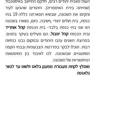
העות'מאנית יהודים רבים, חלקם התיישב באיסטנבול 
(שהייתה בירת האימפריה). היהודים שהגיעו לעיר 
והקימו את השכונה, שבשיא תפארתה כללה 19 בתי 
כנסת, בית חולים יהודי ,וישיבה. כיום, נשארו בשכונה 
הזו שני בתי כנסת בלבד- בית הכנסת 
קהל אוחריד
ובית הכנסת 
קהל ימבול
, הם פעילים בעיקר בחגים. 
במרוצת השנים עזבו היהודים ובמקום נבנו כנסיות 
רבות. תוכלו לבקר במדרגות הצבעוניות ובבתי הקפה 
הססגוניים שבשכונה. לכו לאיבוד בין הסימטאות 
ההיסטוריות של השכונה.
מומלץ לקחת מעבורת ממעגן בלאט ולשוט עד לגשר 
גלאנטה 