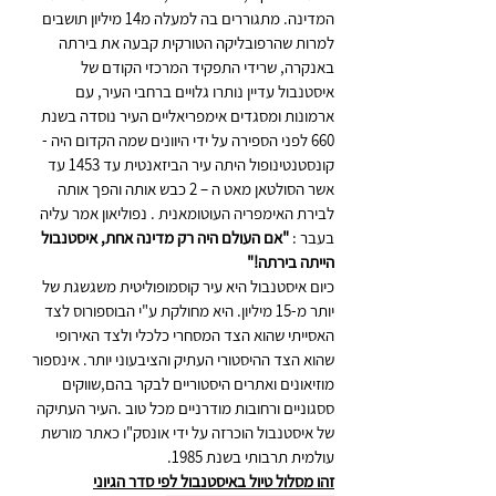
המדינה. מתגוררים בה למעלה מ14 מיליון תושבים 
למרות שהרפובליקה 
הטורקית קבעה את בירתה 
באנקרה, שרידי התפקיד המרכזי הקודם של 
איסטנבול עדיין נותרו גלויים ברחבי העיר, עם 
ארמונות ומסגדים אימפריאליים העיר נוסדה 
בשנת 
660 לפני הספירה על ידי היוונים שמה הקדום היה -  
קונסטנטינופול היתה עיר הביזאנטית עד 1453 עד 
אשר הסולטאן מאט ה – 2 כבש אותה והפך אותה 
לבירת האימפריה העוטומאנית . נפוליאון אמר עליה 
בעבר :
"אם העולם היה רק ​​מדינה אחת, איסטנבול 
הייתה בירתה!"
כיום איסטנבול היא עיר קוסמופוליטית משגשגת של 
יותר מ-15 מיליון. היא מחולקת ע"י הבוספורוס לצד 
האסייתי שהוא הצד המסחרי כלכלי ולצד האירופי 
שהוא הצד ההיסטורי העתיק והציבעוני יותר. אינספור 
מוזיאונים ואתרים היסטוריים לבקר בהם,שווקים 
ססגוניים ורחובות מודרניים מכל טוב .
העיר העתיקה 
של איסטנבול הוכרזה על ידי אונסק"ו כאתר מורשת 
עולמית תרבותי בשנת 1985.
זהו מסלול טיול באיסטנבול לפי סדר הגיוני