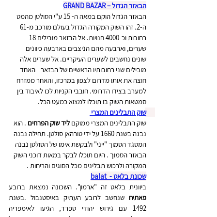
הבאזר הגדול – GRAND BAZAR
הבאזר הגדול הוקם במאה ה- 15 ע"י הסולטן מהמט 
ה-2. זהו השוק המקורה הגדול בעולם מורכב מ-61 
רחובות וכ-4000 חנויות. אל הבזאר מובילים 18 
שערים, וארבעה מהם הניצבים בארבעה כיוונים 
שונים נחשבים לשערים העיקריים. אל שערים אלה 
מובילים שני רחובותיו הראשיים של הבזאר - האחד 
חוצה את אותו מדרום לצפון במרכזו, והאחר ממזרח 
למערב בצידו הדרומי. חובבי הקניות לכו לאיבוד בין 
סמטאות השוק בו תוכלו למצוא כמעט הכל.
שוק התבלינים המצרי 
שוק התבלינים המצרי ממוקם 
ליד שוק הפרחים
 . הוא 
נבנה בשנת 1660 על ידי טורהאן סולטן. תחילה נבנה 
המסגד הסמוך "ייני" ולבקשת אימו של הסולטן נבנה 
הבאזר הסמוך . היום תוכלו לבקר במאות דוכני השוק 
המקורה ולרכוש תבלינים מכל הסוגים והריחות .
שכונת בלאט -  balat
ביוונית בלאט זה "ארמון". השכונה נמצאת ברובע 
פאתיח
 שנחשב לרובע העתיק באיסטנבול .בשנת 
1492 עם גירוש יהודי ספרד, הגיעו לאימפריה 