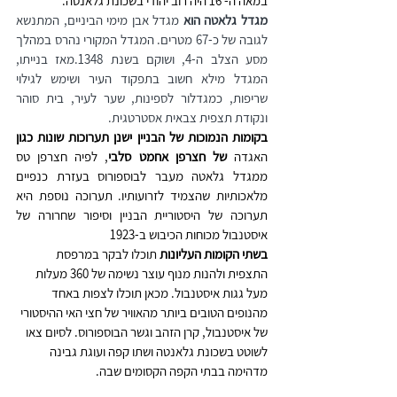
במאה ה- 16 היה רוב יהודי בשכונת גלאנטה.
מגדל גלאטה הוא
 מגדל אבן מימי הביניים, המתנשא 
לגובה של כ-67 מטרים. המגדל המקורי נהרס במהלך 
מסע הצלב ה-4, ושוקם בשנת 1348.מאז בנייתו, 
המגדל מילא חשוב בתפקוד העיר ושימש לגילוי 
שריפות, כמגדלור לספינות, שער לעיר, בית סוהר 
ונקודת תצפית צבאית אסטרטגית. 
בקומות הנמוכות של הבניין ישנן תערוכות שונות כגון 
האגדה 
של חצרפן אחמט סלבי
, לפיה חצרפן טס 
ממגדל גלאטה מעבר לבוספורוס בעזרת כנפיים 
מלאכותיות שהצמיד לזרועותיו. תערוכה נוספת היא 
תערוכה של היסטוריית הבניין וסיפור שחרורה של 
איסטנבול מכוחות הכיבוש ב-1923
בשתי הקומות העליונות
 תוכלו לבקר במרפסת 
התצפית ולהנות מנוף עוצר נשימה של 360 מעלות 
מעל גגות איסטנבול. מכאן תוכלו לצפות באחד 
מהנופים הטובים ביותר מהאוויר של חצי האי ההיסטורי 
של איסטנבול, קרן הזהב וגשר הבוספורוס. לסיום צאו 
לשוטט בשכונת גלאנטה ושתו קפה ועוגת גבינה 
מדהימה בבתי הקפה הקסומים שבה. 