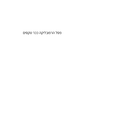
פסל הרפובליקה ככר טקסים