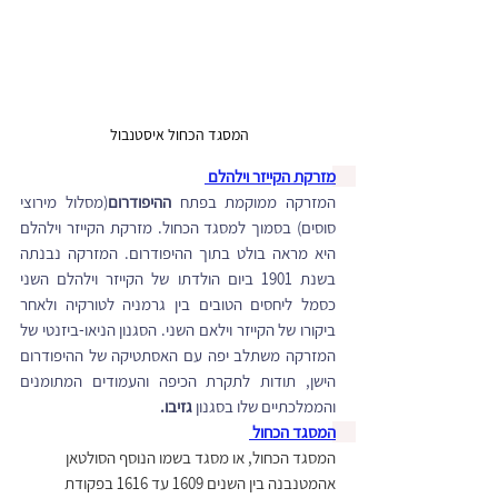
המסגד הכחול איסטנבול 
מזרקת הקייזר וילהלם 
המזרקה ממוקמת בפתח 
ההיפודרום
(מסלול מירוצי 
סוסים) בסמוך למסגד הכחול. מזרקת הקייזר וילהלם 
היא מראה בולט בתוך ההיפודרום. המזרקה נבנתה 
בשנת 1901 ביום הולדתו של הקייזר וילהלם השני 
כסמל ליחסים הטובים בין גרמניה לטורקיה ולאחר 
ביקורו של הקייזר וילאם השני. הסגנון הניאו-ביזנטי של 
המזרקה משתלב יפה עם האסתטיקה של ההיפודרום 
הישן, תודות לתקרת הכיפה והעמודים המתומנים 
והממלכתיים שלו בסגנון 
גזיבו.
המסגד הכחול 
המסגד הכחול, או מסגד בשמו הנוסף הסולטאן 
אהמטנבנה בין השנים 1609 עד 1616 בפקודת 