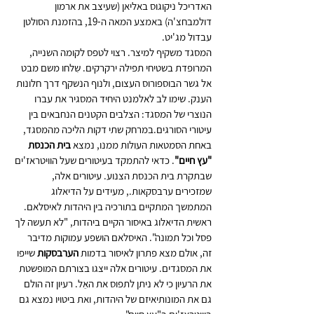
האדריכל ניקוגוס באליאן (שעיצב את ארמון 
דולמבחצ'ה) באמצע המאה ה-19, בהזמנת הסולטן 
עבדול מג'יט.
המסגד משקיף למיצר. רצוי לטפס לקומה השנייה, 
המרופדת בשטיחי תפילה ירקרקים. שִלחו משם מבט 
אל גשר הבוספורוס העצום, ולנוף הנשקף דרך חלונות 
הענק. שימו לב לאלמנט היחיד המסגיר את עברו 
הנוצרי של המסגד: הצלבים הקטנים הנחבאים בין 
עיטורי הסורגים.במרחק שתי דקות הליכה מהמסגד, 
באחת הסמטאות העולות ממנו, נמצא 
בית הכנסת 
"עץ חיים"
. כדאי להתמקד בעיטורים שעל הוויטראז'ים 
שבתקרת בית הכנסת הצנוע. עיטורים אלה, 
שמזכירים ערבסקאות., מעידים על הדיאלוג 
המתמשך המתקיים בתורכיה בין היהדות לאיסלאם. 
ראשית הדיאלוג באיסור הקיים ביהדות, "לא תעשה לך 
פסל וכל תמונה". האיסלאם הושפע עמוקות מדיבר 
זה, אולם מצא פתרון לאיסור בדמות 
הערבסקות
 שייפו 
את המסגדים. עיטורים אלה ייצגו בצורתם המופשטת 
את הרעיון כי לא ניתן לתפוס את האֵל. רעיון זה הולם 
גם את המונותיאיזם של היהדות, ואת ביטויו נמצא גם 