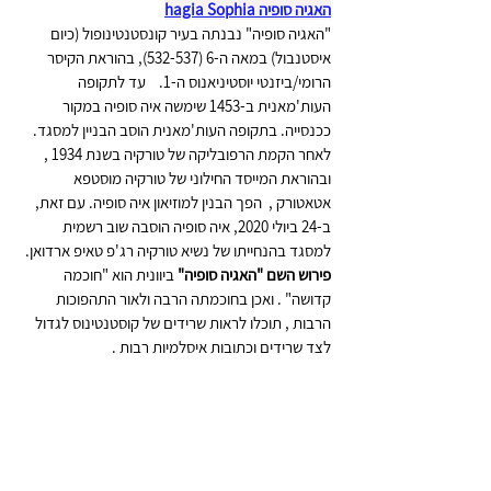
האגיה סופיה hagia Sophia
"האגיה סופיה" נבנתה בעיר קונסטנטינופול (כיום 
איסטנבול) במאה ה-6 (532-537), בהוראת הקיסר 
הרומי/ביזנטי 
יוסטיניאנוס ה-1.    עד לתקופה 
העות'מאנית ב-1453 שימשה איה סופיה במקור 
ככנסייה. בתקופה העות'מאנית הוסב הבניין למסגד.  
לאחר הקמת הרפובליקה של טורקיה בשנת 1934 , 
ובהוראת המייסד החילוני של טורקיה מוסטפא 
אטאטורק ,  הפך הבנין למוזיאון איה סופיה. עם זאת, 
ב-24 ביולי 2020, איה סופיה הוסבה שוב רשמית 
למסגד בהנחייתו של נשיא טורקיה רג'פ טאיפ ארדואן. 
פירוש השם "האגיה סופיה"
 ביוונית הוא "חוכמה 
קדושה" . ואכן בחוכמתה הרבה ולאור התהפוכות 
הרבות , תוכלו לראות שרידים של קוסטנטינוס לגדול 
לצד שרידים וכתובות איסלמיות רבות . 