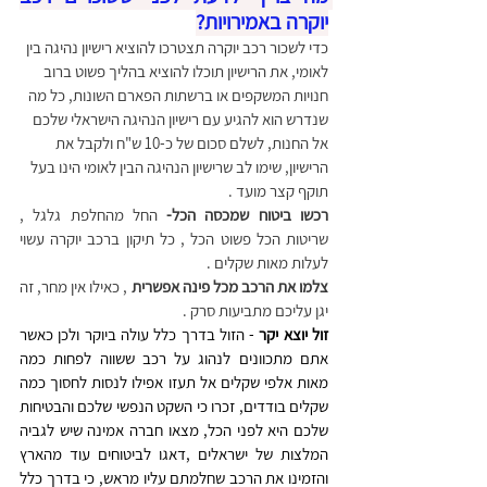
יוקרה באמירויות?
כדי לשכור רכב יוקרה תצטרכו להוציא רישיון נהיגה בין 
לאומי, את הרישיון תוכלו להוציא בהליך פשוט ברוב 
חנויות המשקפים או ברשתות הפארם השונות, כל מה 
שנדרש הוא להגיע עם רישיון הנהיגה הישראלי שלכם 
אל החנות, לשלם סכום של כ-10 ש"ח ולקבל את 
הרישיון, שימו לב שרישיון הנהיגה הבין לאומי הינו בעל 
תוקף קצר מועד .
רכשו ביטוח שמכסה הכל-
 החל מהחלפת גלגל , 
שריטות הכל פשוט הכל , כל תיקון ברכב יוקרה עשוי 
לעלות מאות שקלים .
צלמו את הרכב מכל פינה אפשרית
 , כאילו אין מחר, זה 
יגן עליכם מתביעות סרק .
זול יוצא יקר 
- הזול בדרך כלל עולה ביוקר ולכן כאשר 
אתם מתכוונים לנהוג על רכב ששווה לפחות כמה 
מאות אלפי שקלים אל תעזו אפילו לנסות לחסוך כמה 
שקלים בודדים, זכרו כי השקט הנפשי שלכם והבטיחות 
שלכם היא לפני הכל, מצאו חברה אמינה שיש לגביה 
המלצות של ישראלים ,דאגו לביטוחים עוד מהארץ 
והזמינו את הרכב שחלמתם עליו מראש, כי בדרך כלל 