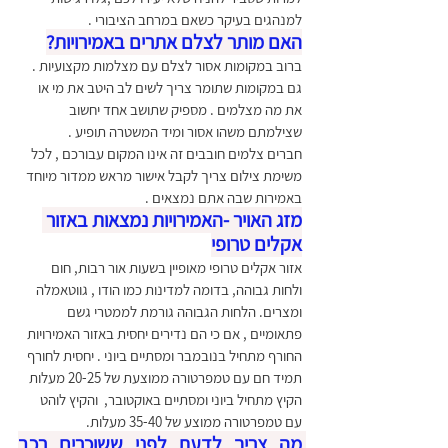
למנהגים בעיקר כשאם במרחב הציבורי .
האם מותר לצלם אתרים באמירויות?
ברוב במקומות אסור לצלם עם מצלמות מקצועיות . 
גם במקומות שתומר צריך לשים לב היטב את מי או 
את מה מצלמים . מספיק שתושב אחד יחשוב 
שצילמתם משהו אסור ומיד המשטרה תופיע .
חברים צלמים חובבים זה אינו המקום עבורכם , לכל 
משימת צילום צריך לקבל אישור מראש ממדור מיוחד 
באמירות שבה אתם נמצאים .
מזג האויר -האמירויות נמצאות באזור 
אקלים טרופי
אזור אקלים טרופי מאופיין בשעות אור רבות, חום 
ולחות גבוהה, בדומה למדינות כמו הודו , גווטאמלה 
ומצרים. הלחות הגבוהה גורמת לממטרי גשם 
פתאומיים , אם כי הם נדירים יחסית באזור האמירויות
החורף מתחיל בנובמבר ומסתיים ביוני . יחסית לחורף 
תמיד חם עם טמפרטורה ממוצעת של 20-25 מעלות
הקיץ מתחיל ביוני ומסתיים באוקטובר,  והקיץ לוהט 
עם טמפרטורה ממוצע של 35-40 מעלות.
מה צריך לדעת לפני ששוכרים רכב 