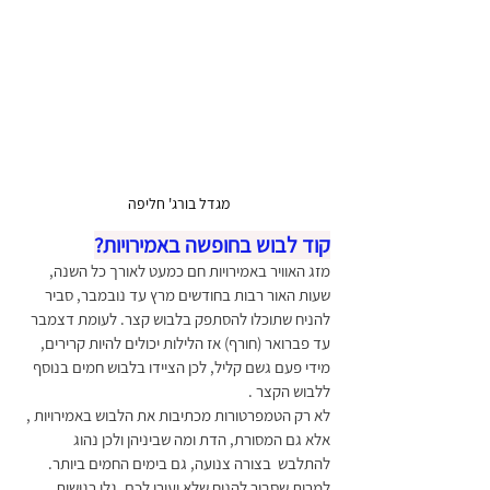
מגדל בורג' חליפה  
קוד לבוש בחופשה באמירויות?
מזג האוויר באמירויות חם כמעט לאורך כל השנה, 
שעות האור רבות בחודשים מרץ עד נובמבר, סביר 
להניח שתוכלו להסתפק בלבוש קצר. לעומת דצמבר 
עד פברואר (חורף) אז הלילות יכולים להיות קרירים, 
מידי פעם גשם קליל, לכן הציידו בלבוש חמים בנוסף 
ללבוש הקצר . 
לא רק הטמפרטורות מכתיבות את הלבוש באמירויות , 
אלא גם המסורת, הדת ומה שביניהן ולכן נהוג 
להתלבש  בצורה צנועה, גם בימים החמים ביותר. 
למרות שסביר להניח שלא יעירו לכם ,גלו רגישות 