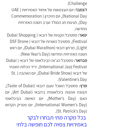
Challenge)
דצמבר:
 יום העצמאות של איחוד האמירויות (UAE 
National Day), יום הזיכרון (Commemoration 
Day), חגיגות חג המולד וערב השנה האזרחית 
החדשה.
ינואר:
 פסטיבל הקניות של דובאי (Dubai Shopping 
Festival), פסטיבל האורות של דובאי (DSF Drone 
Light), מרתון דובאי (Dubai Marathon), יום ראש 
השנה האזרחית החדשה (New Year’s Day).
פברואר: 
פסטיבל הג'אז הבינלאומי של דובאי (Dubai 
International Jazz Festival), יריד הכלות השנתי 
של דובאי (Dubai Bride Show), יום האהבה (St. 
Valentine’s Day).
מרץ: 
פסטיבל האוכל טעם דובאי (Taste of Dubai), 
תצוגת אמנות בינלאומית בדובאי (Art Dubai), יום 
האם (Mother’s Day), יום האישה הבינלאומי 
(International Women’s Day), יום פטריק הקדוש 
(St. Patrick’s Day).
בכל מקרה מתי תבחרו לבקר 
באמירויות צפויה לכם חופשה בלתי 