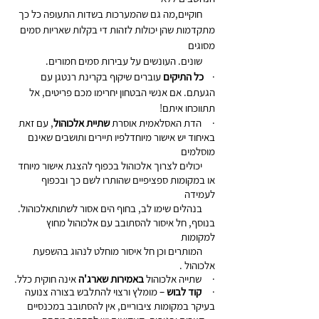
      חוקיים,מה גם שהמערכות בשדות התעופה כל כך 
מתקדמות שהן יכולות לזהות די בקלות שאריות סמים 
מסוגים 
      שונים. העונשים על עבירות סמים חמורים.
·    
כל התיקים
 עוברים שיקוף בקרינת רנטגן עם 
הגעתם. אם אנשי הבטחון יחרימו מכם פריטים, אל 
תתווכחו איתם!
·     הדת האסלאמית אוסרת 
שתיית אלכוהול
, עם זאת 
באיחוד יש אישור מיוחדלפיו תיירים ותושבים שאינם 
מוסלמים
      יכולים לצרוך אלכוהול בכפוף להצגת אישור מיוחד 
או במקומות ספציפיים שהותרו לשם כך ובכפוף   
לעמידה 
      בנהלים שימו לב, בחוף הים אסור לשתותאלכוהול. 
בנוסף, חל איסור להסתובב עם אלכוהול מחוץ 
למקומות 
      המותרים וכן חל איסור מוחלט לנהוג בהשפעת 
אלכוהול .
·     שתייה אלכוהול 
באמירות שארג'ה
 אינה חוקית כלל.
·     
קוד לבוש
 – מומלץ ורצוי להתלבש בצורה צנועה 
בעיקר במקומות ציבוריים, אין להסתובב במכנסיים