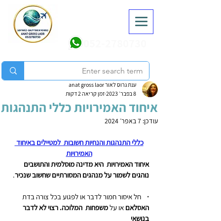
052-2780730
ענת גרוס לאור anat gross laor
8 בפבר׳ 2023
זמן קריאה 2 דקות
איחוד האמירויות כללי התנהגות
עודכן:
7 באפר׳ 2024
כללי התנהגות והנחיות חשובות  למטיילים באיחוד 
האמירויות
איחוד האמירויות  היא מדינה מוסלמית והתושבים 
נוהגים לשמור על מנהגים המסורתיים שחשוב שנכיר
.
·    
חל איסור חמור לדבר או לפגוע בכל צורה בדת 
האסלאם 
או על 
משפחות  המלוכה. רצוי לא לדבר 
בנושאי 