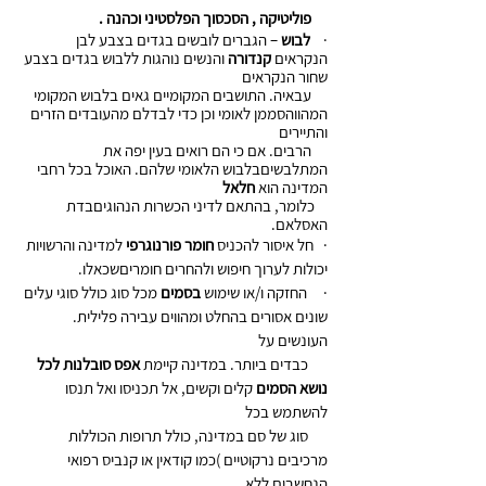
     פוליטיקה , הסכסוך הפלסטיני וכהנה . 
·    
לבוש
 – הגברים לובשים בגדים בצבע לבן 
הנקראים
 קנדורה
 והנשים נוהגות ללבוש בגדים בצבע 
שחור הנקראים 
     עבאיה. התושבים המקומיים גאים בלבוש המקומי 
המהווהסממן לאומי וכן כדי לבדלם מהעובדים הזרים 
והתיירים 
     הרבים. אם כי הם רואים בעין יפה את 
המתלבשיםבלבוש הלאומי שלהם. האוכל בכל רחבי 
המדינה הוא 
חלאל  
    כלומר, בהתאם לדיני הכשרות הנהוגיםבדת 
האסלאם.
·   חל איסור להכניס 
חומר פורנוגרפי 
למדינה והרשויות 
יכולות לערוך חיפוש ולהחרים חומריםשכאלו.
·     החזקה ו/או שימוש
 בסמים 
מכל סוג כולל סוגי עלים 
שונים אסורים בהחלט ומהווים עבירה פלילית. 
העונשים על  
      כבדים ביותר. במדינה קיימת 
אפס סובלנות לכל 
נושא הסמים 
קלים וקשים, אל תכניסו ואל תנסו 
להשתמש בכל 
      סוג של סם במדינה, כולל תרופות הכוללות 
מרכיבים נרקוטיים )כמו קודאין או קנביס רפואי 
הנחשבים ללא 