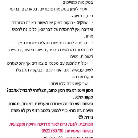
במקומות מסויימים.
·     אסור לעשן במקומות ציבוריים, בפארקים, בחופי 
הים, בנסיעה .
·     
שווקים
 - מיקוח בשוק יש לעשות בצורה מכובדת 
ואדיבה ואין להתמקח על דבר שאין כל כוונה לרכוש 
אותו .
·     בכניסה למסגדים ישנם נהלים מיוחדים. אין 
להיכנס עם מכנסיים קצרים, גופיות חצאיות, כתפיים 
חשופות, נשים 
      יכולות להכנס עם מכנסיים צמודים אך יתכ יצטרכו 
לשים
 עבאייה
 . אם העירו לכם , בבקשה תתנצלו 
ותקנו את מה 
      שביקשו מכם ללא ויכוח.
המון אינפורמציה המון כתוב, הצלחתי להבהיל אתכם?
מקווה שלא .
האיחוד היא מדינה מיוחדת ומעניינת במיוחד, מגוונת 
ויפיפה .זה נורא כיף לנסוע בלמבורגיני רק לא כשזה 
ניידת 😊
הכותבת: לענת גרוס לאור מדריכה וותיקה ומקצועית 
באיחוד האמיריות  0522780730 
איחוד האמירויות כללי התנהגות