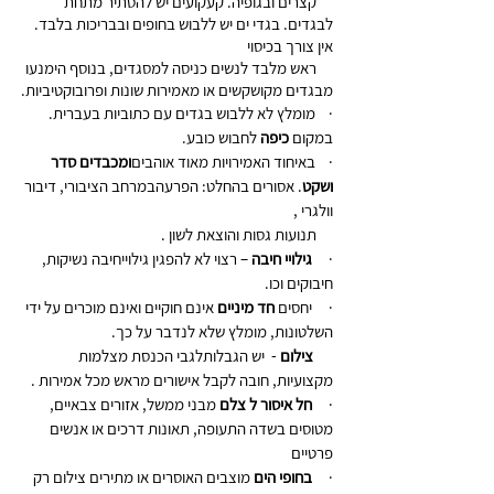
     קצרים ובגופיה. קעקועים יש להסתיר מתחת 
לבגדים. בגדי ים יש ללבוש בחופים ובבריכות בלבד. 
אין צורך בכיסוי 
     ראש מלבד לנשים כניסה למסגדים, בנוסף הימנעו 
מבגדים מקושקשים או מאמירות שונות ופרובוקטיביות.
·    מומלץ לא ללבוש בגדים עם כתוביות בעברית. 
במקום 
כיפה
 לחבוש כובע.
·    באיחוד האמירויות מאוד אוהבים
ומכבדים סדר 
ושקט
. אסורים בהחלט: הפרעהבמרחב הציבורי, דיבור 
וולגרי , 
     תנועות גסות והוצאת לשון .
·     
גילויי חיבה
 – רצוי לא להפגין גילוייחיבה נשיקות, 
חיבוקים וכו.
·     יחסים 
חד מיניים
 אינם חוקיים ואינם מוכרים על ידי 
השלטונות, מומלץ שלא לנדבר על כך.
  צילום
 -  יש הגבלותלגבי הכנסת מצלמות 
מקצועיות, חובה לקבל אישורים מראש מכל אמירות .
·     
חל איסור ל צלם
 מבני ממשל, אזורים צבאיים, 
מטוסים בשדה התעופה, תאונות דרכים או אנשים 
פרטיים
·     
בחופי הים
 מוצבים האוסרים או מתירים צילום רק 